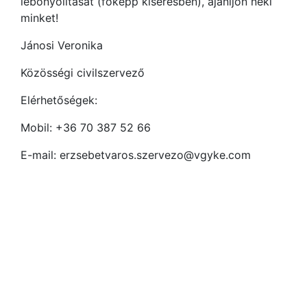
lebonyolítását (főképp kísérésben), ajánljon neki
minket!
Jánosi Veronika
Közösségi civilszervező
Elérhetőségek:
Mobil: +36 70 387 52 66
E-mail: erzsebetvaros.szervezo@vgyke.com