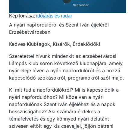
Kép forrása:
időjárás és radar
A nyári napfordulóról és Szent Iván éjjeléről
Erzsébetvárosban
Kedves Klubtagok, Kísérők, Érdeklődők!
Szeretettel hívunk mindenkit az erzsébetvárosi
Lámpás Klub soron következő klubnapjára, amely
nyár eleje lévén a nyári napfordulóról és a hozzá
kapcsolódó szokásokról, programokról szól majd.
Ki mit tud a napfordulókról? Mi is kapcsolódik a
nyári napfordulóhoz? Mi köze van a nyári
napfordulónak Szent Iván éjjeléhez és a napok
hosszúságához? Aki számára érdekes a
témafelvetés és egy könnyed nyári délutánt
szívesen eltölt egy kis csevejjel, jöjjön bátran!