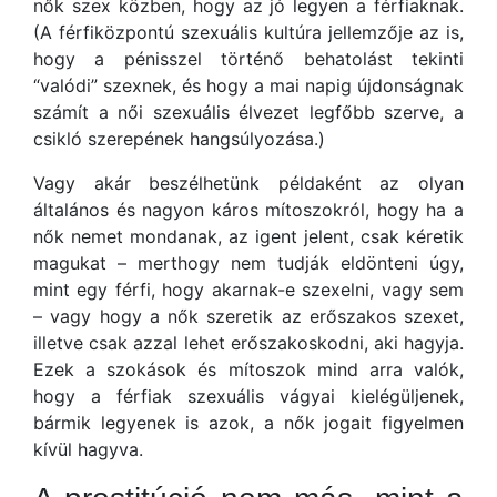
nők szex közben, hogy az jó legyen a férfiaknak.
(A férfiközpontú szexuális kultúra jellemzője az is,
hogy a pénisszel történő behatolást tekinti
“valódi” szexnek, és hogy a mai napig újdonságnak
számít a női szexuális élvezet legfőbb szerve, a
csikló szerepének hangsúlyozása.)
Vagy akár beszélhetünk példaként az olyan
általános és nagyon káros mítoszokról, hogy ha a
nők nemet mondanak, az igent jelent, csak kéretik
magukat – merthogy nem tudják eldönteni úgy,
mint egy férfi, hogy akarnak-e szexelni, vagy sem
– vagy hogy a nők szeretik az erőszakos szexet,
illetve csak azzal lehet erőszakoskodni, aki hagyja.
Ezek a szokások és mítoszok mind arra valók,
hogy a férfiak szexuális vágyai kielégüljenek,
bármik legyenek is azok, a nők jogait figyelmen
kívül hagyva.