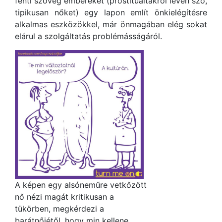
fenti szöveg embereket (prostituáltakról lévén szó,
tipikusan nőket) egy lapon említ önkielégítésre
alkalmas eszközökkel, már önmagában elég sokat
elárul a szolgáltatás problémásságáról.
A képen egy alsóneműre vetkőzött
nő nézi magát kritikusan a
tükörben, megkérdezi a
barátnőjétől, hogy min kellene