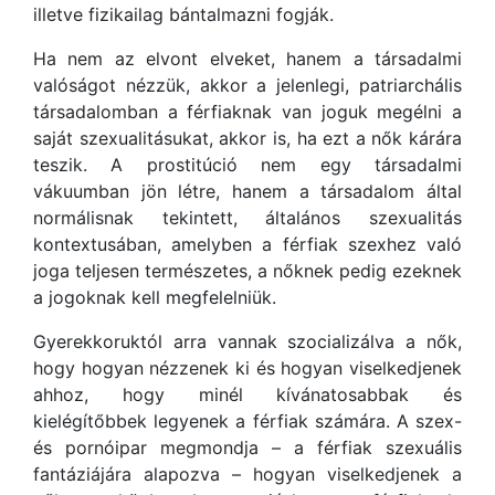
illetve fizikailag bántalmazni fogják.
Ha nem az elvont elveket, hanem a társadalmi
valóságot nézzük, akkor a jelenlegi, patriarchális
társadalomban a férfiaknak van joguk megélni a
saját szexualitásukat, akkor is, ha ezt a nők kárára
teszik. A prostitúció nem egy társadalmi
vákuumban jön létre, hanem a társadalom által
normálisnak tekintett, általános szexualitás
kontextusában, amelyben a férfiak szexhez való
joga teljesen természetes, a nőknek pedig ezeknek
a jogoknak kell megfelelniük.
Gyerekkoruktól arra vannak szocializálva a nők,
hogy hogyan nézzenek ki és hogyan viselkedjenek
ahhoz, hogy minél kívánatosabbak és
kielégítőbbek legyenek a férfiak számára. A szex-
és pornóipar megmondja – a férfiak szexuális
fantáziájára alapozva – hogyan viselkedjenek a