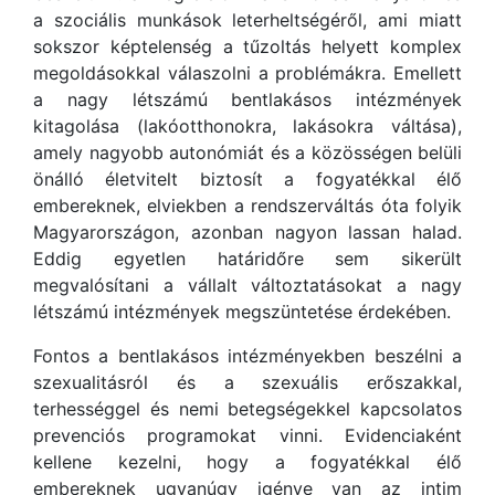
a szociális munkások leterheltségéről, ami miatt
sokszor képtelenség a tűzoltás helyett komplex
megoldásokkal válaszolni a problémákra. Emellett
a nagy létszámú bentlakásos intézmények
kitagolása (lakóotthonokra, lakásokra váltása),
amely nagyobb autonómiát és a közösségen belüli
önálló életvitelt biztosít a fogyatékkal élő
embereknek, elviekben a rendszerváltás óta folyik
Magyarországon, azonban nagyon lassan halad.
Eddig egyetlen határidőre sem sikerült
megvalósítani a vállalt változtatásokat a nagy
létszámú intézmények megszüntetése érdekében.
Fontos a bentlakásos intézményekben beszélni a
szexualitásról és a szexuális erőszakkal,
terhességgel és nemi betegségekkel kapcsolatos
prevenciós programokat vinni. Evidenciaként
kellene kezelni, hogy a fogyatékkal élő
embereknek ugyanúgy igénye van az intim