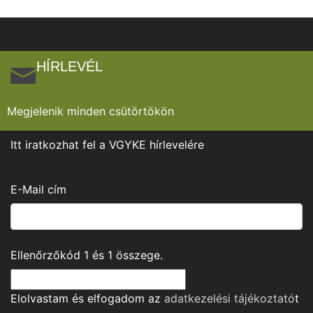
HÍRLEVÉL
Megjelenik minden csütörtökön
Itt iratkozhat fel a VGYKE hírlevelére
E-Mail cím
Ellenőrzőkód
1
és
1
összege.
Elolvastam és elfogadom az
adatkezelési tájékoztató
t