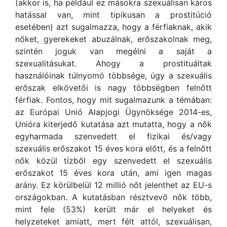
(akkor is, ha például ez másokra szexuálisan káros
hatással van, mint tipikusan a prostitúció
esetében) azt sugalmazza, hogy a férfiaknak, akik
nőket, gyerekeket abuzálnak, erőszakolnak meg,
szintén joguk van megélni a saját a
szexualitásukat. Ahogy a prostituáltak
használóinak túlnyomó többsége, úgy a szexuális
erőszak elkövetői is nagy többségben felnőtt
férfiak. Fontos, hogy mit sugalmazunk a témában:
az Európai Unió Alapjogi Ügynöksége 2014-es,
Unióra kiterjedő kutatása azt mutatta, hogy a nők
egyharmada szenvedett el fizikai és/vagy
szexuális erőszakot 15 éves kora előtt, és a felnőtt
nők közül tízből egy szenvedett el szexuális
erőszakot 15 éves kora után, ami igen magas
arány. Ez körülbelül 12 millió nőt jelenthet az EU-s
országokban. A kutatásban résztvevő nők több,
mint fele (53%) került már el helyeket és
helyzeteket amiatt, mert félt attól, szexuálisan,