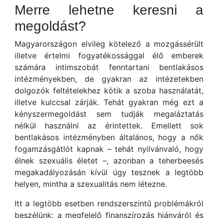
Merre lehetne keresni a
megoldást?
Magyarországon elvileg kötelező a mozgássérült
illetve értelmi fogyatékossággal élő emberek
számára intimszobát fenntartani bentlakásos
intézményekben, de gyakran az intézetekben
dolgozók feltételekhez kötik a szoba használatát,
illetve kulccsal zárják. Tehát gyakran még ezt a
kényszermegoldást sem tudják megaláztatás
nélkül használni az érintettek. Emellett sok
bentlakásos intézményben általános, hogy a nők
fogamzásgátlót kapnak – tehát nyilvánvaló, hogy
élnek szexuális életet –, azonban a teherbeesés
megakadályozásán kívül úgy tesznek a legtöbb
helyen, mintha a szexualitás nem létezne.
Itt a legtöbb esetben rendszerszintű problémákról
beszélünk: a megfelelő finanszírozás hiányáról és