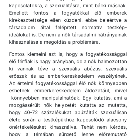
kapcsolatokra, a szexualitásra, mint bárki másnak.
Emellett fontos a fogyatékkal élő emberek
kirekesztettsége ellen küzdeni, ebbe beleértve a
társadalom által felépített normatív testkép-
ideálokat is. De nem a nők társadalmi hátrányainak
kihasználása a megoldás a problémára.
Fontos kiemelni azt is, hogy a fogyatékossággal
élő férfiak is nagy arányban, de a nők halmozottan
ki vannak téve a szexuális abúzus, szexuális
erőszak és az emberkereskedelem veszélyének.
Az értelmi fogyatékossággal élő nők könnyebben
eshetnek emberkereskedelem áldozatául, mivel
könnyebben manipulálhatóak. Egy kutatás, ami a
mozgássérült nők helyzetét kutatta az mutatta,
hogy 40-72 százalékukat abúzálták szexuálisan
élete során a testképükhöz kapcsolódó alacsony
önértékelésüket kihasználva. Tehát nem kérdés,
hogy a témában sürgető lenne előremutató