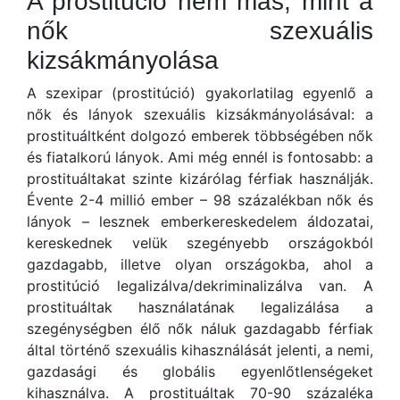
A prostitúció nem más, mint a
nők szexuális
kizsákmányolása
A szexipar (prostitúció) gyakorlatilag egyenlő a
nők és lányok szexuális kizsákmányolásával: a
prostituáltként dolgozó emberek többségében nők
és fiatalkorú lányok. Ami még ennél is fontosabb: a
prostituáltakat szinte kizárólag férfiak használják.
Évente 2-4 millió ember – 98 százalékban nők és
lányok – lesznek emberkereskedelem áldozatai,
kereskednek velük szegényebb országokból
gazdagabb, illetve olyan országokba, ahol a
prostitúció legalizálva/dekriminalizálva van. A
prostituáltak használatának legalizálása a
szegénységben élő nők náluk gazdagabb férfiak
által történő szexuális kihasználását jelenti, a nemi,
gazdasági és globális egyenlőtlenségeket
kihasználva. A prostituáltak 70-90 százaléka