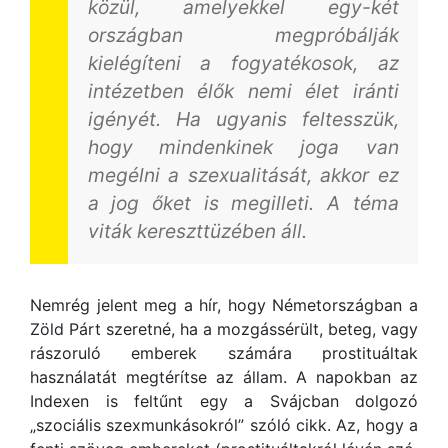
közül, amelyekkel egy-két
országban megpróbálják
kielégíteni a fogyatékosok, az
intézetben élők nemi élet iránti
igényét. Ha ugyanis feltesszük,
hogy mindenkinek joga van
megélni a szexualitását, akkor ez
a jog őket is megilleti. A téma
viták kereszttüzében áll.
Nemrég jelent meg a hír, hogy Németországban a
Zöld Párt szeretné, ha a mozgássérült, beteg, vagy
rászoruló emberek számára prostituáltak
használatát megtérítse az állam. A napokban az
Indexen is feltűnt egy a Svájcban dolgozó
„szociális szexmunkásokról” szóló cikk. Az, hogy a