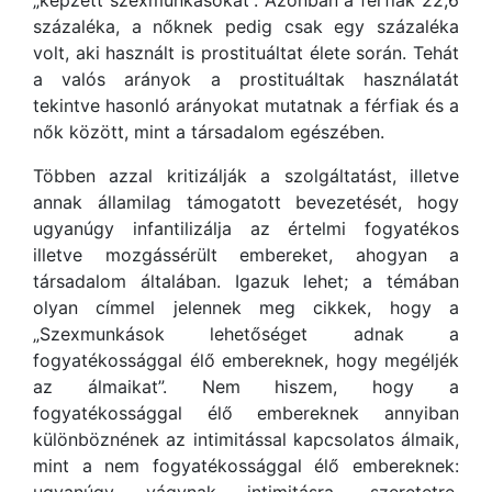
százaléka, a nőknek pedig csak egy százaléka
volt, aki használt is prostituáltat élete során. Tehát
a valós arányok a prostituáltak használatát
tekintve hasonló arányokat mutatnak a férfiak és a
nők között, mint a társadalom egészében.
Többen azzal kritizálják a szolgáltatást, illetve
annak államilag támogatott bevezetését, hogy
ugyanúgy infantilizálja az értelmi fogyatékos
illetve mozgássérült embereket, ahogyan a
társadalom általában. Igazuk lehet; a témában
olyan címmel jelennek meg cikkek, hogy a
„Szexmunkások lehetőséget adnak a
fogyatékossággal élő embereknek, hogy megéljék
az álmaikat”. Nem hiszem, hogy a
fogyatékossággal élő embereknek annyiban
különböznének az intimitással kapcsolatos álmaik,
mint a nem fogyatékossággal élő embereknek:
ugyanúgy vágynak intimitásra, szeretetre,