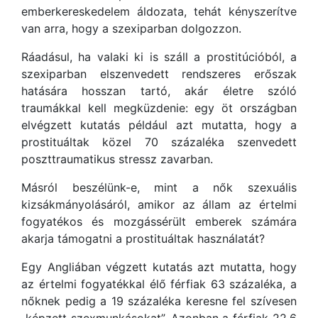
emberkereskedelem áldozata, tehát kényszerítve
van arra, hogy a szexiparban dolgozzon.
Ráadásul, ha valaki ki is száll a prostitúcióból, a
szexiparban elszenvedett rendszeres erőszak
hatására hosszan tartó, akár életre szóló
traumákkal kell megküzdenie: egy öt országban
elvégzett kutatás például azt mutatta, hogy a
prostituáltak közel 70 százaléka szenvedett
poszttraumatikus stressz zavarban.
Másról beszélünk-e, mint a nők szexuális
kizsákmányolásáról, amikor az állam az értelmi
fogyatékos és mozgássérült emberek számára
akarja támogatni a prostituáltak használatát?
Egy Angliában végzett kutatás azt mutatta, hogy
az értelmi fogyatékkal élő férfiak 63 százaléka, a
nőknek pedig a 19 százaléka keresne fel szívesen
„képzett szexmunkásokat”. Azonban a férfiak 22,6