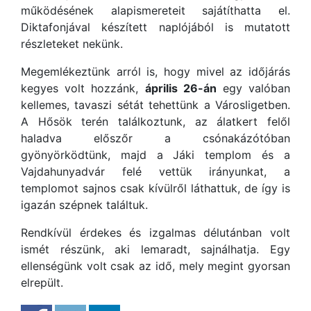
működésének alapismereteit sajátíthatta el.
Diktafonjával készített naplójából is mutatott
részleteket nekünk.
Megemlékeztünk arról is, hogy mivel az időjárás
kegyes volt hozzánk,
április 26-án
egy valóban
kellemes, tavaszi sétát tehettünk a Városligetben.
A Hősök terén találkoztunk, az álatkert felől
haladva előszőr a csónakázótóban
gyönyörködtünk, majd a Jáki templom és a
Vajdahunyadvár felé vettük irányunkat, a
templomot sajnos csak kívülről láthattuk, de így is
igazán szépnek találtuk.
Rendkívül érdekes és izgalmas délutánban volt
ismét részünk, aki lemaradt, sajnálhatja. Egy
ellenségünk volt csak az idő, mely megint gyorsan
elrepült.