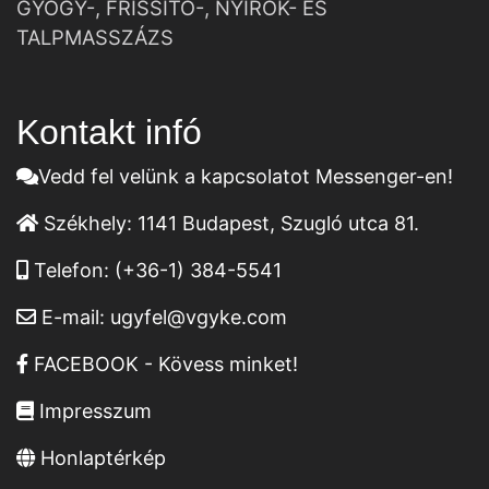
GYÓGY-, FRISSÍTŐ-, NYIROK- ÉS
TALPMASSZÁZS
Kontakt infó
Vedd fel velünk a kapcsolatot Messenger-en!
Székhely:
1141 Budapest, Szugló utca 81.
Telefon:
(+36-1) 384-5541
E-mail:
ugyfel@vgyke.com
FACEBOOK - Kövess minket!
Impresszum
Honlaptérkép