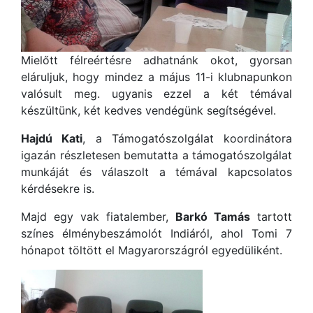
Mielőtt félreértésre adhatnánk okot, gyorsan
eláruljuk, hogy mindez a május 11-i klubnapunkon
valósult meg. ugyanis ezzel a két témával
készültünk, két kedves vendégünk segítségével.
Hajdú Kati
, a Támogatószolgálat koordinátora
igazán részletesen bemutatta a támogatószolgálat
munkáját és válaszolt a témával kapcsolatos
kérdésekre is.
Majd egy vak fiatalember,
Barkó Tamás
tartott
színes élménybeszámolót Indiáról, ahol Tomi 7
hónapot töltött el Magyarországról egyedüliként.