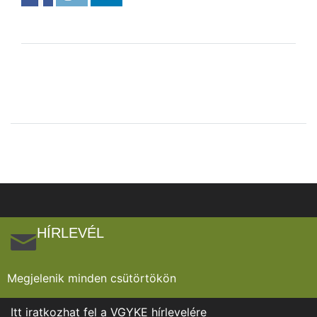
HÍRLEVÉL
Megjelenik minden csütörtökön
Itt iratkozhat fel a VGYKE hírlevelére