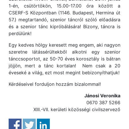
1-én, csütörtökön, 15.00-17.00 óra között a
CSERF-S Központban (1146. Budapest, Hermina út
57.) megtartandó, szenior táncról szóló előadásra
és a szenior tánc kipróbálására! Bizony, táncra is
perdülünk!
Egy kedves hölgy keresett meg engem, aki nagyon
szeretne látássérültekből alkotni egy szenior
tánccsoportot, az 50-70 éves korosztály is bátran
jöjjön, mert a tánc kortalan! Nem csak a 20
éveseké a világ, ezt most megint bebizonyíthatjuk!
Kérdéseivel forduljon hozzám bizalommal!
Jánosi Veronika
0670 387 5266
XIII.-VII. kerületi közösségi civilszervező