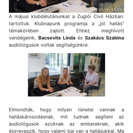
A májusi klubdélutánunkat a Zuglói Civil Házban.
tartottuk. Klubnapunk programja a „jól hallás”
témakörében zajlott. Ehhez meghívott
vendégeink,
Bacsevits Linda
és
Szakács Szabina
audiólógusok voltak segítségünkre.
Elmondták, hogy milyen tünetei vannak a
halláskárosodásnak, mit tudnak segíteni az
audiológusok azoknak az embereknek, akik
észreveszik, hogy valami baj van a hallásukkal. Ma