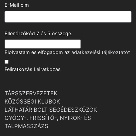
E-Mail cím
Ellenőrzőkód
7
és
5
összege.
Elolvastam és elfogadom az
adatkezelési tájékoztató
t
Feliratkozás
Leiratkozás
TÁRSSZERVEZETEK
KÖZÖSSÉGI KLUBOK
LÁTHATÁR BOLT SEGÉDESZKÖZÖK
GYÓGY-, FRISSÍTŐ-, NYIROK- ÉS
TALPMASSZÁZS