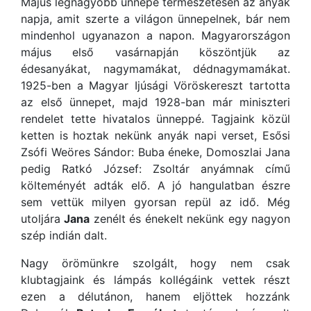
Május legnagyobb ünnepe természetesen az anyák
napja, amit szerte a világon ünnepelnek, bár nem
mindenhol ugyanazon a napon. Magyarországon
május első vasárnapján köszöntjük az
édesanyákat, nagymamákat, dédnagymamákat.
1925-ben a Magyar Ijúsági Vöröskereszt tartotta
az első ünnepet, majd 1928-ban már miniszteri
rendelet tette hivatalos ünneppé. Tagjaink közül
ketten is hoztak nekünk anyák napi verset, Esősi
Zsófi Weöres Sándor: Buba éneke, Domoszlai Jana
pedig Ratkó József: Zsoltár anyámnak című
költeményét adták elő. A jó hangulatban észre
sem vettük milyen gyorsan repül az idő. Még
utoljára
Jana
zenélt és énekelt nekünk egy nagyon
szép indián dalt.
Nagy örömünkre szolgált, hogy nem csak
klubtagjaink és lámpás kollégáink vettek részt
ezen a délutánon, hanem eljöttek hozzánk