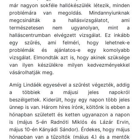
már nagyon sokféle hallókészülék létezik, minden
problémára van megoldás. Mindannyiunknak
megcsinálták a hallásvizsgálatot, ami
természetesen nem ugyanolyan, mint a
halláscentrumban elvégzett vizsgálat. Ez inkább
egy szűrés, ami felméri, hogy lehetnek-e
problémák és ajánlatos-e egy komolyabb
vizsgálat. Elmondták azt is, hogy akinek szüksége
van ilyen készülékre milyen kedvezményekkel
vásárolhatják meg.
Amíg Lindáék egyesével a szűrést végezték, addig
a többiek a májusi jeles napokról
beszélgettek. Kiderült, hogy egy napon több jeles
ünnep is van. Három híres írónk, költőnk is ebben a
hónapban született és ketten ugyanazon a napon
is (május 5-én Radnóti Miklós és Lázár Ervin,
május 10-én Kányádi Sándor). Érdekes, hogy május
hónapban van a tűzoltók (május 4.) és a mentők