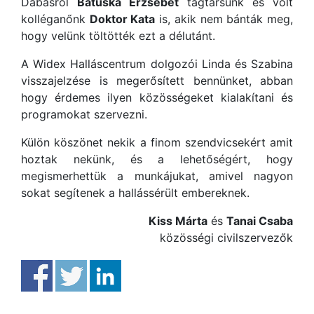
Dabasról
Batuska Erzsébet
tagtársunk és volt
kolléganőnk
Doktor Kata
is, akik nem bánták meg,
hogy velünk töltötték ezt a délutánt.
A Widex Halláscentrum dolgozói Linda és Szabina
visszajelzése is megerősített bennünket, abban
hogy érdemes ilyen közösségeket kialakítani és
programokat szervezni.
Külön köszönet nekik a finom szendvicsekért amit
hoztak nekünk, és a lehetőségért, hogy
megismerhettük a munkájukat, amivel nagyon
sokat segítenek a hallássérült embereknek.
Kiss Márta
és
Tanai Csaba
közösségi civilszervezők