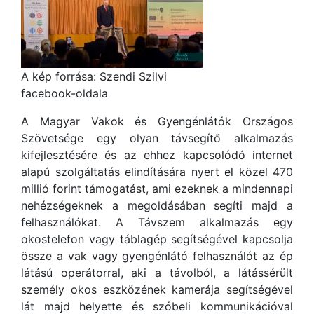
A kép forrása: Szendi Szilvi
facebook-oldala
A Magyar Vakok és Gyengénlátók Országos
Szövetsége egy olyan távsegítő alkalmazás
kifejlesztésére és az ehhez kapcsolódó internet
alapú szolgáltatás elindítására nyert el közel 470
millió forint támogatást, ami ezeknek a mindennapi
nehézségeknek a megoldásában segíti majd a
felhasználókat. A Távszem alkalmazás egy
okostelefon vagy táblagép segítségével kapcsolja
össze a vak vagy gyengénlátó felhasználót az ép
látású operátorral, aki a távolból, a látássérült
személy okos eszközének kamerája segítségével
lát majd helyette és szóbeli kommunikációval