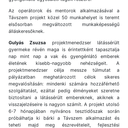
Az operátorok és mentorok alkalmazásával a
Távszem projekt közel 50 munkahelyet is teremt
elsősorban megváltozott munkaképességű
álláskeresőknek.
Gulyás Zsuzsa
projektmenedzser látássérült
gyermeke révén maga is érintettként tapasztalja
nap mint nap a vak és gyengénlátó emberek
életének kisebb-nagyobb nehézségeit. A
projektmenedzser célja messze túlmutat a
pályázatban meghatározott célok sikeres
megvalósításán: mindenki számára hozzáférhető
szolgáltatást, ezáltal pedig élményeket szeretne
biztosítani a látássérült embereknek, akiknek a
visszajelzéseire is nagyon számít. A projekt utolsó
6-7 hónapjában nyilvános tesztidőszak során
próbálhatja ki bárki a Távszem alkalmazást és
teheti majd meg észrevételeit, fejlesztési