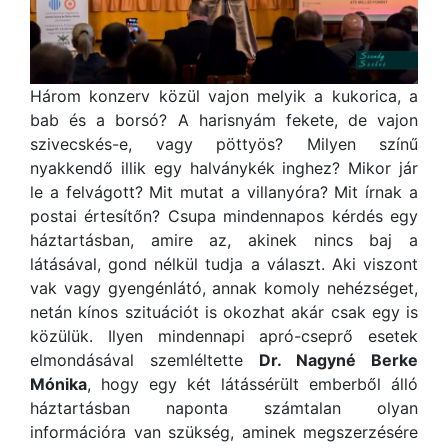
Három konzerv közül vajon melyik a kukorica, a
bab és a borsó? A harisnyám fekete, de vajon
szivecskés-e, vagy pöttyös? Milyen színű
nyakkendő illik egy halványkék inghez? Mikor jár
le a felvágott? Mit mutat a villanyóra? Mit írnak a
postai értesítőn? Csupa mindennapos kérdés egy
háztartásban, amire az, akinek nincs baj a
látásával, gond nélkül tudja a választ. Aki viszont
vak vagy gyengénlátó, annak komoly nehézséget,
netán kínos szituációt is okozhat akár csak egy is
közülük. Ilyen mindennapi apró-cseprő esetek
elmondásával szemléltette
Dr. Nagyné Berke
Mónika
, hogy egy két látássérült emberből álló
háztartásban naponta számtalan olyan
információra van szükség, aminek megszerzésére