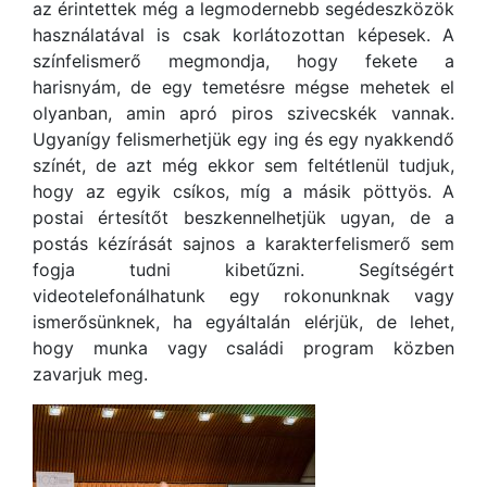
az érintettek még a legmodernebb segédeszközök
használatával is csak korlátozottan képesek. A
színfelismerő megmondja, hogy fekete a
harisnyám, de egy temetésre mégse mehetek el
olyanban, amin apró piros szivecskék vannak.
Ugyanígy felismerhetjük egy ing és egy nyakkendő
színét, de azt még ekkor sem feltétlenül tudjuk,
hogy az egyik csíkos, míg a másik pöttyös. A
postai értesítőt beszkennelhetjük ugyan, de a
postás kézírását sajnos a karakterfelismerő sem
fogja tudni kibetűzni. Segítségért
videotelefonálhatunk egy rokonunknak vagy
ismerősünknek, ha egyáltalán elérjük, de lehet,
hogy munka vagy családi program közben
zavarjuk meg.