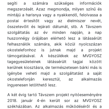
segíti a számára szükséges információk
megszerzését. Azaz megmondja, milyen színű és
mintájú a harisnya vagy a nyakkendő, felolvassa a
postai értesítőt vagy az élelmiszer nevét,
összetevőit és lejárati dátumát, stb. A Távszem
szolgáltatás az év minden napján, a nap
huszonnégy órájában elérhető lesz a látássérült
felhasználók számára, akik közül nyolcszázan
okostelefonhoz is jutnak majd a projekt
támogatásával. A készülékek az MVGYOSZ
tagegyesületeinek látássérült tagjai között
kerülnek kiosztásra, de természetesen bárki más is
igénybe veheti majd a szolgáltatást a saját
okostelefonján keresztül, az alkalmazás
ingyenesen letölthető lesz.
A két évig tartó Távszem projekt nyitóeseményére
2018. január 4-én került sor az MVGYOSZ
székházában. Az alkalmazás működéséről és a