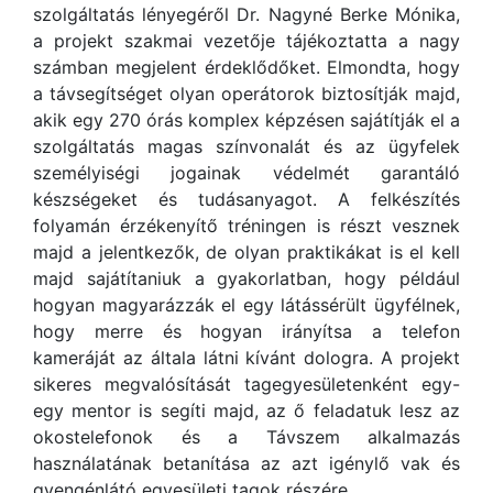
szolgáltatás lényegéről Dr. Nagyné Berke Mónika,
a projekt szakmai vezetője tájékoztatta a nagy
számban megjelent érdeklődőket. Elmondta, hogy
a távsegítséget olyan operátorok biztosítják majd,
akik egy 270 órás komplex képzésen sajátítják el a
szolgáltatás magas színvonalát és az ügyfelek
személyiségi jogainak védelmét garantáló
készségeket és tudásanyagot. A felkészítés
folyamán érzékenyítő tréningen is részt vesznek
majd a jelentkezők, de olyan praktikákat is el kell
majd sajátítaniuk a gyakorlatban, hogy például
hogyan magyarázzák el egy látássérült ügyfélnek,
hogy merre és hogyan irányítsa a telefon
kameráját az általa látni kívánt dologra. A projekt
sikeres megvalósítását tagegyesületenként egy-
egy mentor is segíti majd, az ő feladatuk lesz az
okostelefonok és a Távszem alkalmazás
használatának betanítása az azt igénylő vak és
gyengénlátó egyesületi tagok részére.