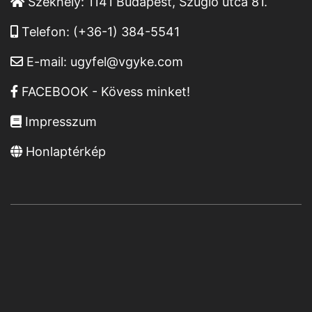
Székhely:
1141 Budapest, Szugló utca 81.
Telefon:
(+36-1) 384-5541
E-mail:
ugyfel@vgyke.com
FACEBOOK - Kövess minket!
Impresszum
Honlaptérkép