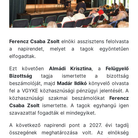
Ferencz Csaba Zsolt
elnöki asszisztens felolvasta
a napirendet, melyet a tagok egyöntetűen
elfogadtak.
Ezt követően
Almádi Krisztina
, a
Felügyelő
Bizottság
tagja ismertette a bizottság
beszámolóját, majd
Madár Ildikó
könyvelő olvasta
fel a VGYKE közhasznúsági pénzügyi jelentését. A
közhasznúsági szakmai beszámolókat
Ferencz
Csaba Zsolt
ismertette. A tagok egyhangú igen
szavazattal fogadták el mindegyiket.
A következő napirendi pont a 2027. évi tagdíj
összegének meghatározása volt. Az elnökség