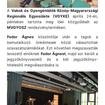
A
Vakok és Gyengénlátók Közép-Magyarországi
Regionális Egyesülete (VGYKE)
április 24-én,
pénteken tartotta meg idei közgyűlését az
MVGYOSZ
rendezvénytermében.
Fodor Ágnes
köszöntője után a tagok a
bemutatkozó önkéntesek közül választottak
szavazatszámlálókat. Ezt követően megszavazták
levezető elnöknek
Fodor Ágnest
, majd sor került a
jegyzőkönyvvezető és a két jegyzőkönyv-
hitelesítő megválasztására is.