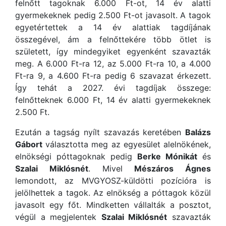
felnőtt tagoknak 6.000 Ft-ot, 14 év alatti
gyermekeknek pedig 2.500 Ft-ot javasolt. A tagok
egyetértettek a 14 év alattiak tagdíjának
összegével, ám a felnőttekére több ötlet is
született, így mindegyiket egyenként szavazták
meg. A 6.000 Ft-ra 12, az 5.000 Ft-ra 10, a 4.000
Ft-ra 9, a 4.600 Ft-ra pedig 6 szavazat érkezett.
Így tehát a 2027. évi tagdíjak összege:
felnőtteknek 6.000 Ft, 14 év alatti gyermekeknek
2.500 Ft.
Ezután a tagság nyílt szavazás keretében
Balázs
Gábort
választotta meg az egyesület alelnökének,
elnökségi póttagoknak pedig
Berke Mónikát
és
Szalai Miklósnét
. Mivel
Mészáros Ágnes
lemondott, az MVGYOSZ-küldötti pozícióra is
jelölhettek a tagok. Az elnökség a póttagok közül
javasolt egy főt. Mindketten vállalták a posztot,
végül a megjelentek
Szalai Miklósnét
szavazták