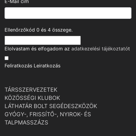
E-Mail cím
Ellenőrzőkód
0
és
4
összege.
Elolvastam és elfogadom az
adatkezelési tájékoztató
t
Feliratkozás
Leiratkozás
TÁRSSZERVEZETEK
KÖZÖSSÉGI KLUBOK
LÁTHATÁR BOLT SEGÉDESZKÖZÖK
GYÓGY-, FRISSÍTŐ-, NYIROK- ÉS
TALPMASSZÁZS