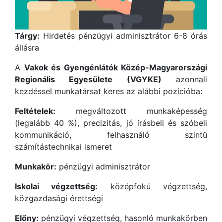
Tárgy:
Hirdetés pénzügyi adminisztrátor 6-8 órás
állásra
A
Vakok és Gyengénlátók Közép-Magyarországi
Regionális Egyesülete (VGYKE)
azonnali
kezdéssel munkatársat keres az alábbi pozícióba:
Feltételek:
megváltozott munkaképesség
(legalább 40 %), precizitás, jó írásbeli és szóbeli
kommunikáció, felhasználó szintű
számítástechnikai ismeret
Munkakör:
pénzügyi adminisztrátor
Iskolai végzettség:
középfokú végzettség,
közgazdasági érettségi
Előny:
pénzügyi végzettség, hasonló munkakörben