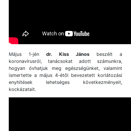
Május 1-jén
dr. Kiss János
beszélt a
koronavírusról, tanácsokat adott számunkra,
hogyan óvhatjuk meg egészségünket, valamint
ismertette a május 4-étől bevezetett korlátozási
enyhítések lehetséges következményeit,
kockázatait.