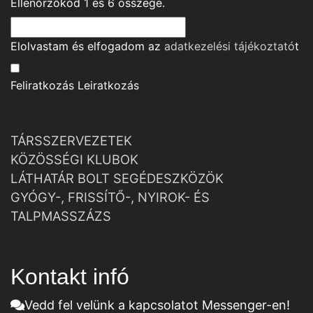
Ellenőrzőkód
1
és
6
összege.
Elolvastam és elfogadom az
adatkezelési tájékoztató
t
Feliratkozás
Leiratkozás
TÁRSSZERVEZETEK
KÖZÖSSÉGI KLUBOK
LÁTHATÁR BOLT SEGÉDESZKÖZÖK
GYÓGY-, FRISSÍTŐ-, NYIROK- ÉS
TALPMASSZÁZS
Kontakt infó
Vedd fel velünk a kapcsolatot Messenger-en!