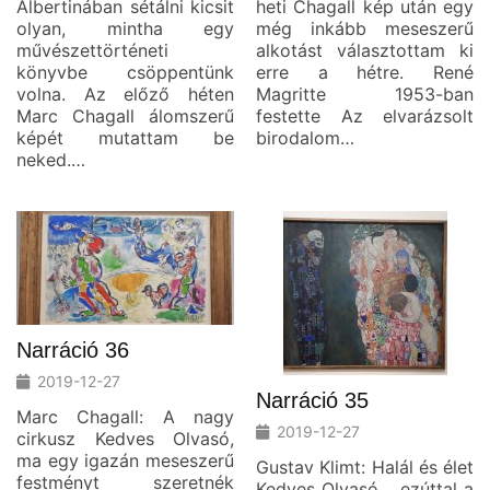
Albertinában sétálni kicsit
heti Chagall kép után egy
olyan, mintha egy
még inkább meseszerű
művészettörténeti
alkotást választottam ki
könyvbe csöppentünk
erre a hétre. René
volna. Az előző héten
Magritte 1953-ban
Marc Chagall álomszerű
festette Az elvarázsolt
képét mutattam be
birodalom…
neked.…
Narráció 36
2019-12-27
Narráció 35
Marc Chagall: A nagy
2019-12-27
cirkusz Kedves Olvasó,
ma egy igazán meseszerű
Gustav Klimt: Halál és élet
festményt szeretnék
Kedves Olvasó, ezúttal a