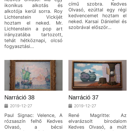
című szobra. Kedves
ikonikus alkotás és
Olvasó, ezúttal egy régi
alkotója kerül sorra. Roy
kedvencemet hoztam el
Lichtenstein Vickijét
neked. Karsai Dániellel és
hoztam el neked. Mr.
szobrával először…
Lichtenstein a pop art
irányzatába tartozott,
tehát hétköznapi, olcsó
fogyasztási…
Narráció 38
Narráció 37
2019-12-27
2019-12-27
Paul Signac: Velence, A
René Magritte: Az
rózsaszín felhő Kedves
elvarázsolt birodalom
Olvasó, a bécsi
Kedves Olvasó, a múlt