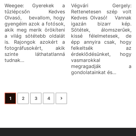
Weegee: Gyerekek a
Végvári Gergely:
tűzlépcsőn Kedves
Rettenetesen szép volt
Olvasó, bevallom, hogy
Kedves Olvasó! Vannak
gyengéim azok a fotósok,
igazán bizarr kép.
akik meg merik örökíteni
Sötétek, álomszerűek,
a világ sötétebb oldalát
kissé félelmetesek, de
is. Rajongok azokért a
épp annyira csak, hogy
fotográfusokért, akik
felkeltsék az
szinte láthatatlanná
érdeklődésünket, hogy
tudnak…
vasmarokkal
megragadják a
gondolatainkat és…
1
2
3
4