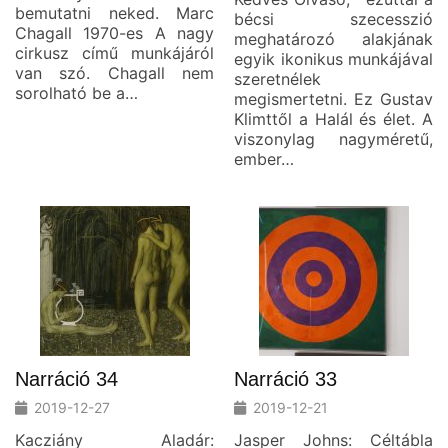
bemutatni neked. Marc
bécsi szecesszió
Chagall 1970-es A nagy
meghatározó alakjának
cirkusz című munkájáról
egyik ikonikus munkájával
van szó. Chagall nem
szeretnélek
sorolható be a…
megismertetni. Ez Gustav
Klimttől a Halál és élet. A
viszonylag nagyméretű,
ember…
Narráció 34
Narráció 33
2019-12-27
2019-12-21
Kacziány Aladár:
Jasper Johns: Céltábla