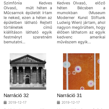
Szimfónia Kedves
Kedves Olvasó, előző
Olvasó, múlt héten a
héten Bécsben a
Műcsarnok épületét írtam
mumokban (Museum
le neked, ezen a héten az
Moderner Kunst Stiftunk
épületben látható Rejtett
Ludwig Wien) jártam, ahol
történetek című
nagyon megörültem, hogy
kiállításon látható egyik
élőben láthatom az egyik
festményt szeretném
kedvenc amerikai
bemutatni…
művészem egyik…
Narráció 32
Narráció 31
2019-12-17
2019-12-17