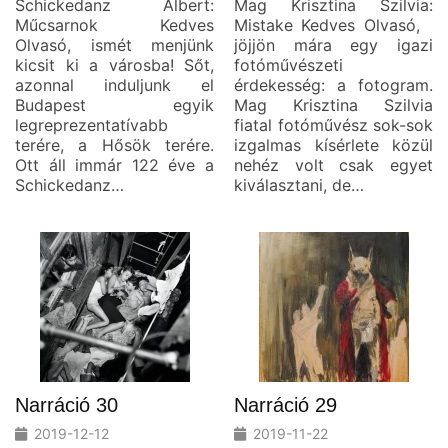
Schickedanz Albert:
Mag Krisztina Szilvia:
Műcsarnok Kedves
Mistake Kedves Olvasó,
Olvasó, ismét menjünk
jöjjön mára egy igazi
kicsit ki a városba! Sőt,
fotóművészeti
azonnal induljunk el
érdekesség: a fotogram.
Budapest egyik
Mag Krisztina Szilvia
legreprezentatívabb
fiatal fotóművész sok-sok
terére, a Hősök terére.
izgalmas kísérlete közül
Ott áll immár 122 éve a
nehéz volt csak egyet
Schickedanz…
kiválasztani, de…
Narráció 30
Narráció 29
2019-12-12
2019-11-22