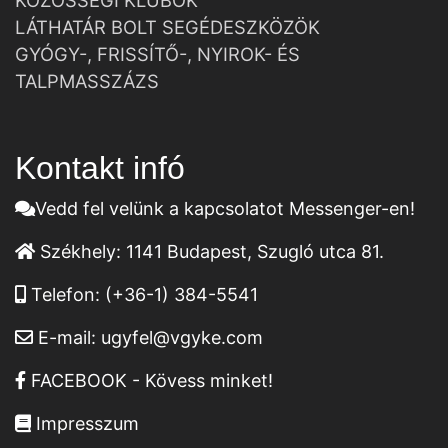
KÖZÖSSÉGI KLUBOK
LÁTHATÁR BOLT SEGÉDESZKÖZÖK
GYÓGY-, FRISSÍTŐ-, NYIROK- ÉS
TALPMASSZÁZS
Kontakt infó
Vedd fel velünk a kapcsolatot Messenger-en!
Székhely:
1141 Budapest, Szugló utca 81.
Telefon:
(+36-1) 384-5541
E-mail:
ugyfel@vgyke.com
FACEBOOK - Kövess minket!
Impresszum