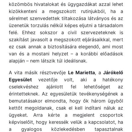
közömbös hivatalokat és ügygazdákat azzal lehet
kizökkenteni a megszokott rutinjukból, ha a
sérelmet szenvedettek tiltakozása látványos és az
üzenetük torzulás nélkül képes eljutni a társadalom
felé. Ehhez sokszor a civil szervezeteknek is
szakítást javasolt a megszokott eljárásaikkal, mert
ez csak annak a biztosítására elegendő, ami most
van és a mostani helyzet – a korábbi előadások
alapján – nem látszik túl ideálisnak.
A vita másik résztvevője
Le Marietta
, a
Járókelő
Egyesület
vezetője volt, aki a hatékony
cselekvéshez ajánlott fel lehetőséget az
érintetteknek. Az egyesületük tevékenységének a
bemutatásakor elmondta, hogy ők három ügyből
kettőt megoldanak, csak el kell indítani náluk az
ügyeket. Arra kérte a megjelent csoportok
képviselőit, hogy keressék velük a kapcsolatot, ha
a gyalogos közlekedésben tapasztalnak