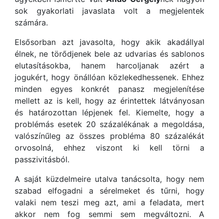
sok gyakorlati javaslata volt a megjelentek
számára.
Elsősorban azt javasolta, hogy akik akadállyal
élnek, ne törődjenek bele az udvarias és sablonos
elutasításokba, hanem harcoljanak azért a
jogukért, hogy önállóan közlekedhessenek. Ehhez
minden egyes konkrét panasz megjelenítése
mellett az is kell, hogy az érintettek látványosan
és határozottan lépjenek fel. Kiemelte, hogy a
problémás esetek 20 százalékának a megoldása,
valószínűleg az összes probléma 80 százalékát
orvosolná, ehhez viszont ki kell törni a
passzivitásból.
A saját küzdelmeire utalva tanácsolta, hogy nem
szabad elfogadni a sérelmeket és tűrni, hogy
valaki nem teszi meg azt, ami a feladata, mert
akkor nem fog semmi sem megváltozni. A