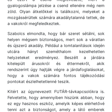
gyalogoslámpa jelzése a csend ellenére még nem
zöld. Olyan átkelőkkel is találkozni, melyeket a
mozgássérültek számára akadálytalanná tettek, de
a vakokról megfeledkeztek.
Szabolcs elmondta, hogy bár szeret sétálni, sok
helyen mégsem biztonságos, mert sok a váratlan
és újszerű akadály. Például a lomtalanítások idején
utcára hányt szeméthalom kezelhetetlen
helyzeteket eredményez. Beszélt a járdára
kitelepült árusokról és éttermekről, akik
rendszerint úgy hajtják végre a járdafoglalásokat,
hogy a vakok számára fontos tájékozódási
pontokat észlelhetetlenné teszik.
Kitért az úgynevezett FUTÁR-távkapcsolókra is.
Felvetette, hogy amennyiben hiszünk abban, hogy
ez egy hasznos eszköz, amelyik képes elérhetővé
tenni azt a biztonságot, amely a látó emberek