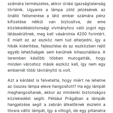
számára természetes, akkor óriási igazságtalanság
történik. Ugyanis a lámpa zöld jelzésének az
önálló felismerése a látó ember számára pénz
kifizetése nélkül van biztosítva, de eme
közlekedésbiztonsági vívmányhoz való jogot egy
látássérültnek, meg kell vásárolnia 4200 forintért.
E miatt ez az eszköz nem tud elterjedni, így a
hibák kiderítése, fejlesztése és az eszközben rejlő
egyéb lehetőségek sem kerülnek kihasználásra. A
teremben később többen mutogatták, hogy
minden városhoz másik eszköz kell, így nem egy
embernél több távirányító is volt.
Azt a kérdést is felvetette, hogy miért ne lehetne
az összes lámpa eleve hangosított? Ha egy lámpát
meghangosítanak, akkor az mindenki biztonságos
közlekedést segíti. Például Prágában a lámpák
hangjelzése segít a zebrán átkelőknek észlelni a
tilosra váltó lámpát, így a villogó, de egy pillanatra