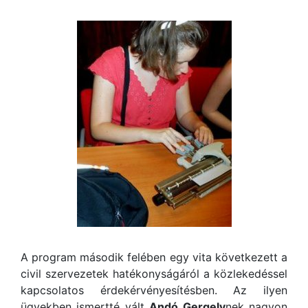
A program második felében egy vita következett a
civil szervezetek hatékonyságáról a közlekedéssel
kapcsolatos érdekérvényesítésben. Az ilyen
ügyekben ismertté vált
Andó Gergely
nek nagyon