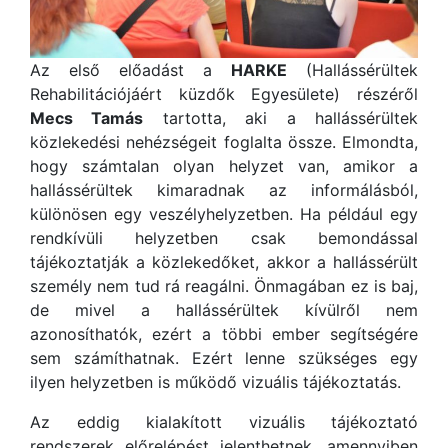
Az első előadást a
HARKE
(Hallássérültek
Rehabilitációjáért küzdők Egyesülete) részéről
Mecs Tamás
tartotta, aki a hallássérültek
közlekedési nehézségeit foglalta össze. Elmondta,
hogy számtalan olyan helyzet van, amikor a
hallássérültek kimaradnak az informálásból,
különösen egy veszélyhelyzetben. Ha például egy
rendkívüli helyzetben csak bemondással
tájékoztatják a közlekedőket, akkor a hallássérült
személy nem tud rá reagálni. Önmagában ez is baj,
de mivel a hallássérültek kívülről nem
azonosíthatók, ezért a többi ember segítségére
sem számíthatnak. Ezért lenne szükséges egy
ilyen helyzetben is működő vizuális tájékoztatás.
Az eddig kialakított vizuális tájékoztató
rendszerek előrelépést jelenthetnek, amennyiben