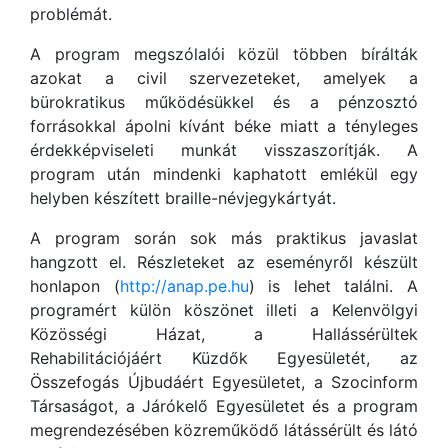
problémát.
A program megszólalói közül többen bírálták
azokat a civil szervezeteket, amelyek a
bürokratikus működésükkel és a pénzosztó
forrásokkal ápolni kívánt béke miatt a tényleges
érdekképviseleti munkát visszaszorítják. A
program után mindenki kaphatott emlékül egy
helyben készített braille-névjegykártyát.
A program során sok más praktikus javaslat
hangzott el. Részleteket az eseményről készült
honlapon (
http://anap.pe.hu
) is lehet találni. A
programért külön köszönet illeti a Kelenvölgyi
Közösségi Házat, a Hallássérültek
Rehabilitációjáért Küzdők Egyesületét, az
Összefogás Újbudáért Egyesületet, a Szocinform
Társaságot, a Járókelő Egyesületet és a program
megrendezésében közreműködő látássérült és látó