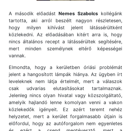
A második előadást
Nemes Szabolcs
kollégánk
tartotta, aki arról beszélt nagyon részletesen,
hogy milyen kihívást jelent látássérültként
közlekedni. Az előadásában kitért arra is, hogy
nincs általános recept a látássérültek segítésére,
mert minden személynek eltérő képességei
vannak.
Elmondta, hogy a kerületben óriási problémát
jelent a hangosított lámpák hiánya. Az ügyben írt
leveleknek nem látja értelmét, mert a válaszok
csak udvarias elutasításokat tartalmaznak.
Jelenleg nincs olyan hivatal vagy közszolgáltató,
amelyik hajlandó lenne komolyan venni a vakon
közlekedők igényeit. Ez azért teremt nehéz
helyzetet, mert a kerület forgalmasabb útjain is
előfordul, hogy az autóforgalom nem egyenletes
és ezért a csend megtévesztő, mert a