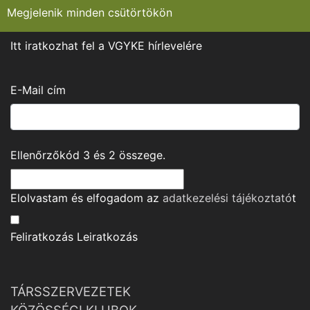
Megjelenik minden csütörtökön
Itt iratkozhat fel a VGYKE hírlevelére
E-Mail cím
Ellenőrzőkód
3
és
2
összege.
Elolvastam és elfogadom az
adatkezelési tájékoztató
t
Feliratkozás
Leiratkozás
TÁRSSZERVEZETEK