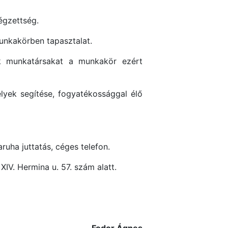
égzettség.
munkakörben tapasztalat.
nk munkatársakat a munkakör ezért
lyek segítése, fogyatékossággal élő
ruha juttatás, céges telefon.
IV. Hermina u. 57. szám alatt.
Fodor Ágnes