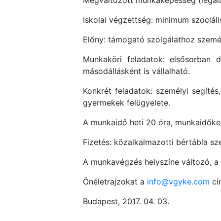
Iskolai végzettség: minimum szociá
Előny: támogató szolgálathoz személy
Munkaköri feladatok: elsősorban 
másodállásként is vállalható.
Konkrét feladatok: személyi segítés
gyermekek felügyelete.
A munkaidő heti 20 óra, munkaidőker
Fizetés: közalkalmazotti bértábla sze
A munkavégzés helyszíne változó, a k
Önéletrajzokat a
info@vgyke.com
cí
Budapest, 2017. 04. 03.