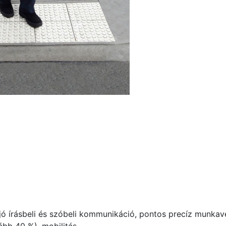
 jó írásbeli és szóbeli kommunikáció, pontos precíz munkav
bb 40 %), mobilitás.