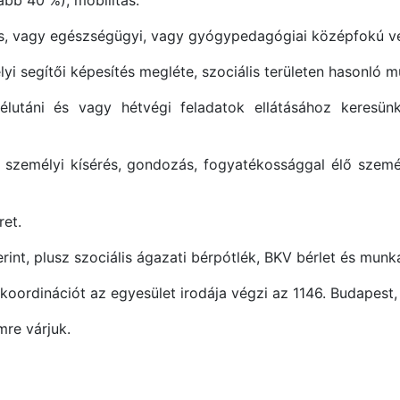
lis, vagy egészségügyi, vagy gyógypedagógiai középfokú v
i segítői képesítés megléte, szociális területen hasonló 
délutáni és vagy hétvégi feladatok ellátásához keresü
, személyi kísérés, gondozás, fogyatékossággal élő szemé
et.
rint, plusz szociális ágazati bérpótlék, BKV bérlet és munka
oordinációt az egyesület irodája végzi az 1146. Budapest, X
mre várjuk.