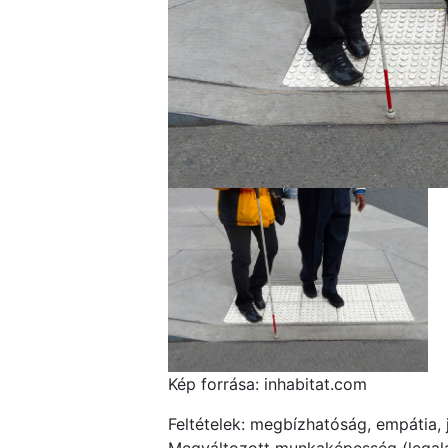
Kép forrása: inhabitat.com
Feltételek: megbízhatóság, empátia,
Megváltozott munkaképesség (legalá