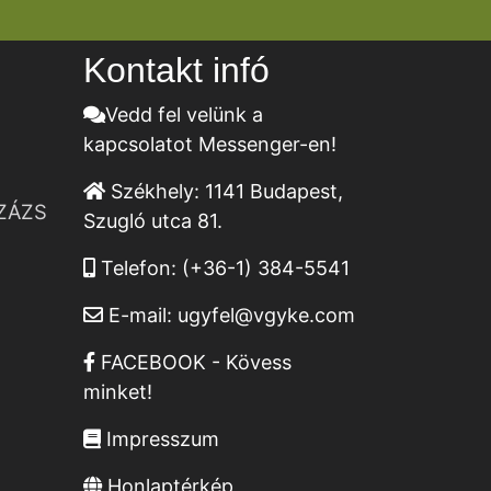
Kontakt infó
Vedd fel velünk a
kapcsolatot Messenger-en!
Székhely:
1141 Budapest,
ZÁZS
Szugló utca 81.
Telefon:
(+36-1) 384-5541
E-mail:
ugyfel@vgyke.com
FACEBOOK - Kövess
minket!
Impresszum
Honlaptérkép