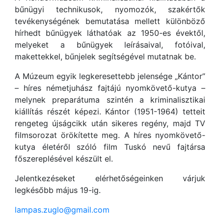
bűnügyi technikusok, nyomozók, szakértők
tevékenységének bemutatása mellett különböző
hírhedt bűnügyek láthatóak az 1950-es évektől,
melyeket a bűnügyek leírásaival, fotóival,
makettekkel, bűnjelek segítségével mutatnak be.
A Múzeum egyik legkeresettebb jelensége „Kántor”
– híres németjuhász fajtájú nyomkövető-kutya –
melynek preparátuma szintén a kriminalisztikai
kiállítás részét képezi. Kántor (1951-1964) tetteit
rengeteg újságcikk után sikeres regény, majd TV
filmsorozat örökítette meg. A híres nyomkövető-
kutya életéről szóló film Tuskó nevű fajtársa
főszereplésével készült el.
Jelentkezéseket elérhetőségeinken várjuk
legkésőbb május 19-ig.
lampas.zuglo@gmail.com