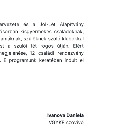
ervezete és a Jól-Lét Alapítvány
sősorban kisgyermekes családoknak,
ismamáknak, szülőknek szóló klubokkal
t a szülői lét rögös útján. Elért
egjelenése, 12 családi rendezvény
. E programunk keretében indult el
Ivanova Daniela
VGYKE szóvivő