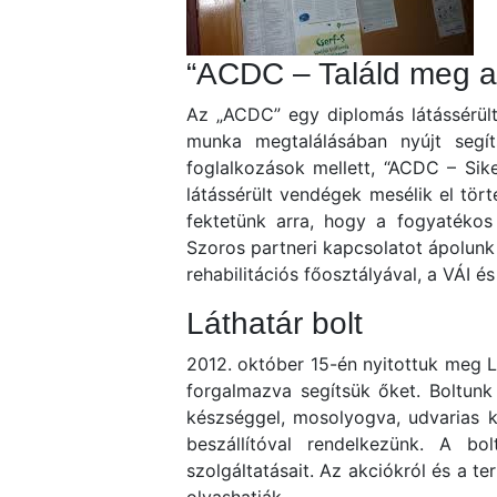
“ACDC – Találd meg a
Az „ACDC” egy diplomás látássérül
munka megtalálásában nyújt segíts
foglalkozások mellett, “ACDC – Sik
látássérült vendégek mesélik el tör
fektetünk arra, hogy a fogyatékos
Szoros partneri kapcsolatot ápolunk
rehabilitációs főosztályával, a VÁI 
Láthatár bolt
2012. október 15-én nyitottuk meg L
forgalmazva segítsük őket. Boltunk 
készséggel, mosolyogva, udvarias k
beszállítóval rendelkezünk. A bo
szolgáltatásait. Az akciókról és a 