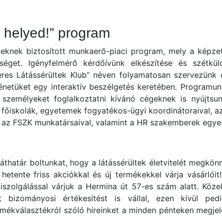
 helyed!” program
teknek biztosított munkaerő-piaci program, mely a képze
éget. Igényfelmérő kérdőívünk elkészítése és szétkül
eres Látássérültek Klub” néven folyamatosan szervezünk 
ténetüket egy interaktív beszélgetés keretében. Programu
 személyeket foglalkoztatni kívánó cégeknek is nyújtsu
 főiskolák, egyetemek fogyatékos-ügyi koordinátoraival, 
és az FSZK munkatársaival, valamint a HR szakemberek egye
áthatár boltunkat, hogy a látássérültek életvitelét megkön
hetente friss akciókkal és új termékekkel várja vásárlói
iszolgálással várjuk a Hermina út 57-es szám alatt. Köz
lt bizományosi értékesítést is vállal, ezen kívül ped
termékválasztékról szóló híreinket a minden pénteken megje