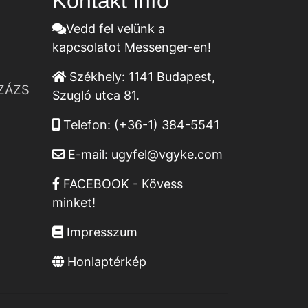
Kontakt infó
Vedd fel velünk a
kapcsolatot Messenger-en!
Székhely:
1141 Budapest,
ZÁZS
Szugló utca 81.
Telefon:
(+36-1) 384-5541
E-mail:
ugyfel@vgyke.com
FACEBOOK - Kövess
minket!
Impresszum
Honlaptérkép