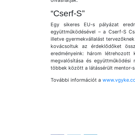
olvashatják.
“Cserf-S”
Egy sikeres EU-s pályázat eredm
együttműködésével – a Cserf-S Csa
illetve gyermekvállalást tervezőknek
kovácsoltuk az érdeklődőket össz
eredményeink: három létrehozott 
megvalósítása és együttműködési m
többek között a látássérült mentor-s
További információt a
www.vgyke.c