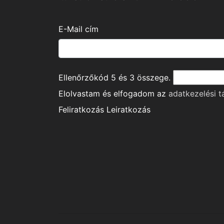
E-Mail cím
Ellenőrzőkód
5
és
3
összege.
Elolvastam és elfogadom az
adatkezelési t
Feliratkozás
Leiratkozás