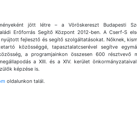
ényeként jött létre – a Vöröskereszt Budapesti Sz
ládi Erőforrás Segítő Központ 2012-ben. A Cserf-S el
 nyújtott fejlesztő és segítő szolgáltatásokat. Nőknek, k
etartó közösséggé, tapasztalatcserével segítve egymás
közösség, a programjainkon összesen 600 résztvevő m
egállapodás a XIII. és a XIV. kerület önkormányzataival
zülők képzése is.
om
oldalunkon talál.