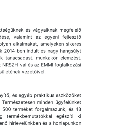
ttségüknek és vágyaiknak megfelelő
dése, valamint az egyéni fejlesztő
olyan alkalmakat, amelyeken sikeres
nk 2014-ben indult és nagy hangsúlyt
nk tanácsadást, munkakör elemzést.
az NRSZH-val és az EMMI foglalkozási
sületének vezetőivel.
nyítő, és egyéb praktikus eszközöket
t! Természetesen minden ügyfelünket
el 500 terméket forgalmazunk, és 48
ig termékbemutatókkal egészíti ki
lenő hírlevelünkben és a honlapunkon