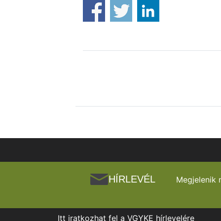
HÍRLEVÉL
Megjelenik 
Itt iratkozhat fel a VGYKE hírlevelére