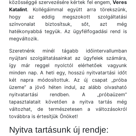
közösséggé szervezésére kértek fel engem,
Veres
Katalint
. Kollégáimmal együtt arra törekszünk,
hogy az eddig megszokott szolgáltatási
színvonalat biztosítsuk, sőt, azt még
hatékonyabbá tegyük. Az ügyfélfogadási rend is
megváltozik.
Szeretnénk minél tágabb időintervallumban
nyújtani szolgáltatásainkat az ügyfelek számára,
így már reggel nyolctól elérhetőek vagyunk
minden nap. A heti egy, hosszú nyitvatartási időt
két napra módosítottuk. Az új csapat „próba
üzeme” a jövő héten indul, az alább olvasható
nyitvatartási rendben. A „próbaüzem”
tapasztalatait követően a nyitva tartás még
változhat, de természetesen a változásokról
továbbra is értesítjük Önöket!
Nyitva tartásunk új rendje: