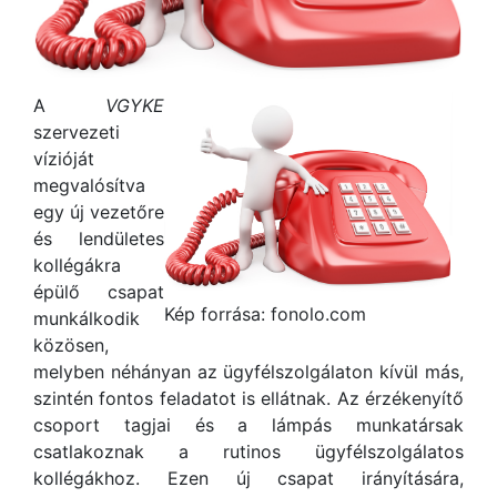
A
VGYKE
szervezeti
vízióját
megvalósítva
egy új vezetőre
és lendületes
kollégákra
épülő csapat
Kép forrása: fonolo.com
munkálkodik
közösen,
melyben néhányan az ügyfélszolgálaton kívül más,
szintén fontos feladatot is ellátnak. Az érzékenyítő
csoport tagjai és a lámpás munkatársak
csatlakoznak a rutinos ügyfélszolgálatos
kollégákhoz. Ezen új csapat irányítására,