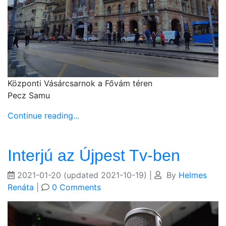
Központi Vásárcsarnok a Fővám téren
Pecz Samu
Continue reading...
Interjú az Újpest Tv-ben
2021-01-20
(updated 2021-10-19)
|
By
Helmes
Renáta
|
0 Comments