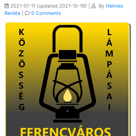
2021-01-11
(updated 2021-10-19)
|
By
Helmes
Renáta
|
0 Comments