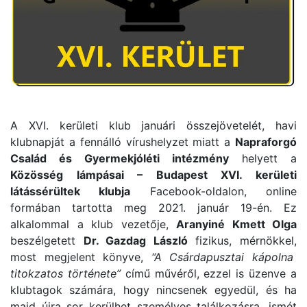
A XVI. kerületi klub januári összejövetelét, havi
klubnapját a fennálló vírushelyzet miatt a
Napraforgó
Család és Gyermekjóléti intézmény
helyett a
Közösség lámpásai – Budapest XVI. kerületi
látássérültek klubja
Facebook-oldalon, online
formában tartotta meg 2021. január 19-én. Ez
alkalommal a klub vezetője,
Aranyiné Kmett Olga
beszélgetett
Dr. Gazdag László
fizikus, mérnökkel,
most megjelent könyve,
“A Csárdapusztai kápolna
titokzatos története”
című művéről, ezzel is üzenve a
klubtagok számára, hogy nincsenek egyedül, és ha
majd újra sor kerülhet személyes találkozásra, ismét