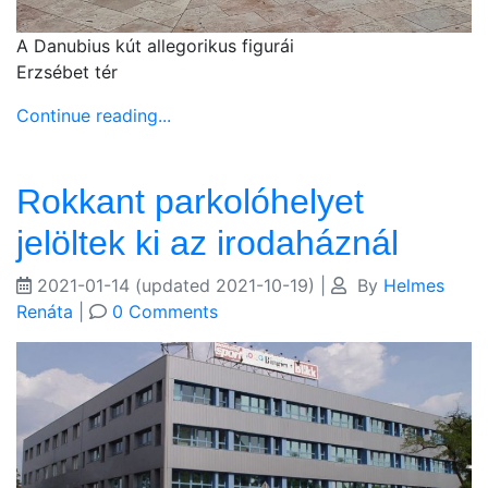
A Danubius kút allegorikus figurái
Erzsébet tér
Continue reading...
Rokkant parkolóhelyet
jelöltek ki az irodaháznál
2021-01-14
(updated 2021-10-19)
|
By
Helmes
Renáta
|
0 Comments