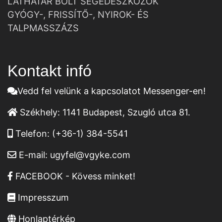
LÁTHATÁR BOLT SEGÉDESZKÖZÖK
GYÓGY-, FRISSÍTŐ-, NYIROK- ÉS
TALPMASSZÁZS
Kontakt infó
Vedd fel velünk a kapcsolatot Messenger-en!
Székhely:
1141 Budapest, Szugló utca 81.
Telefon:
(+36-1) 384-5541
E-mail:
ugyfel@vgyke.com
FACEBOOK - Kövess minket!
Impresszum
Honlaptérkép