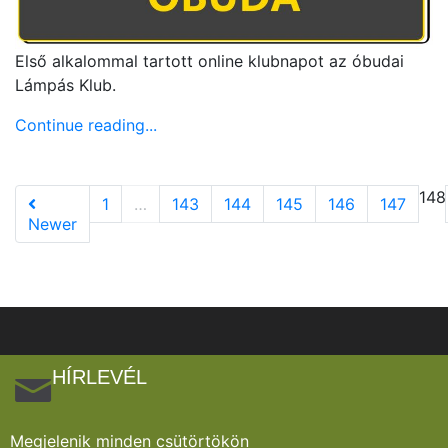
Első alkalommal tartott online klubnapot az óbudai
Lámpás Klub.
Continue reading...
148
1
…
143
144
145
146
147
Newer
HÍRLEVÉL
Megjelenik minden csütörtökön