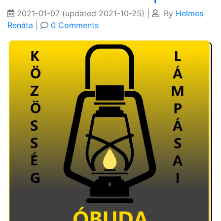
2021-01-07
(updated 2021-10-25)
|
By
Helmes
Renáta
|
0 Comments