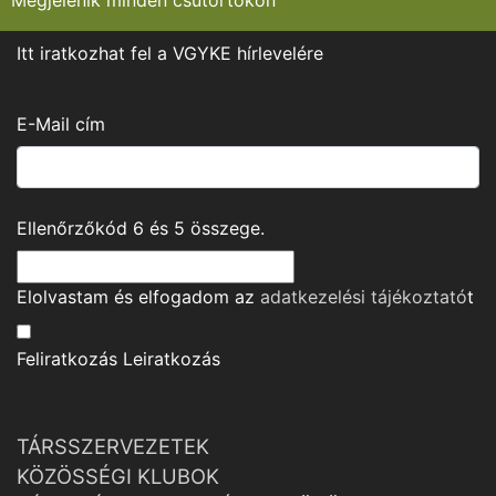
Megjelenik minden csütörtökön
Itt iratkozhat fel a VGYKE hírlevelére
E-Mail cím
Ellenőrzőkód
6
és
5
összege.
Elolvastam és elfogadom az
adatkezelési tájékoztató
t
Feliratkozás
Leiratkozás
TÁRSSZERVEZETEK
KÖZÖSSÉGI KLUBOK