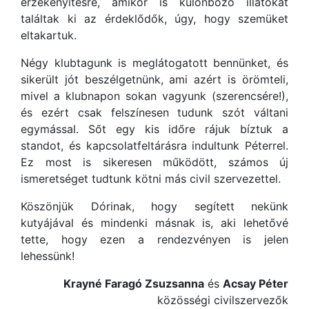
érzékenyítésre, amikor is különböző illatokat
találtak ki az érdeklődők, úgy, hogy szemüket
eltakartuk.
Négy klubtagunk is meglátogatott bennünket, és
sikerült jót beszélgetnünk, ami azért is örömteli,
mivel a klubnapon sokan vagyunk (szerencsére!),
és ezért csak felszínesen tudunk szót váltani
egymással. Sőt egy kis időre rájuk bíztuk a
standot, és kapcsolatfeltárásra indultunk Péterrel.
Ez most is sikeresen működött, számos új
ismeretséget tudtunk kötni más civil szervezettel.
Köszönjük Dórinak, hogy segített nekünk
kutyájával és mindenki másnak is, aki lehetővé
tette, hogy ezen a rendezvényen is jelen
lehessünk!
Krayné Faragó Zsuzsanna
és
Acsay Péter
közösségi civilszervezők