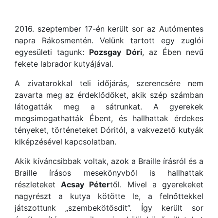
2016. szeptember 17-én került sor az Autómentes
napra Rákosmentén. Velünk tartott egy zuglói
egyesületi tagunk:
Pozsgay Dóri
, az Ében nevű
fekete labrador kutyájával.
A zivatarokkal teli időjárás, szerencsére nem
zavarta meg az érdeklődőket, akik szép számban
látogatták meg a sátrunkat. A gyerekek
megsimogathatták Ébent, és hallhattak érdekes
tényeket, történeteket Dóritól, a vakvezető kutyák
kiképzésével kapcsolatban.
Akik kíváncsibbak voltak, azok a Braille írásról és a
Braille írásos mesekönyvből is hallhattak
részleteket
Acsay Péter
től. Mivel a gyerekeket
nagyrészt a kutya kötötte le, a felnőttekkel
játszottunk „szembekötősdit”. Így került sor