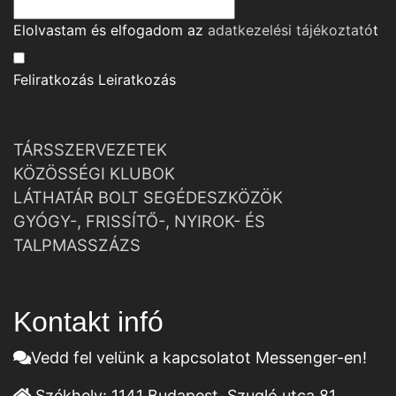
Elolvastam és elfogadom az
adatkezelési tájékoztató
t
Feliratkozás
Leiratkozás
TÁRSSZERVEZETEK
KÖZÖSSÉGI KLUBOK
LÁTHATÁR BOLT SEGÉDESZKÖZÖK
GYÓGY-, FRISSÍTŐ-, NYIROK- ÉS
TALPMASSZÁZS
Kontakt infó
Vedd fel velünk a kapcsolatot Messenger-en!
Székhely:
1141 Budapest, Szugló utca 81.