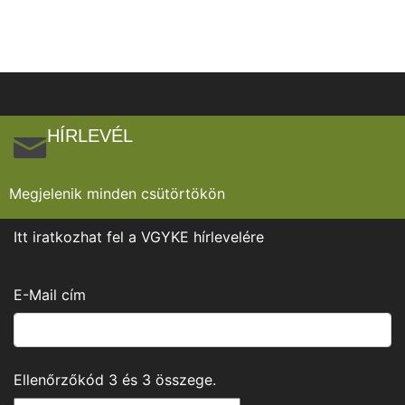
HÍRLEVÉL
Megjelenik minden csütörtökön
Itt iratkozhat fel a VGYKE hírlevelére
E-Mail cím
Ellenőrzőkód
3
és
3
összege.