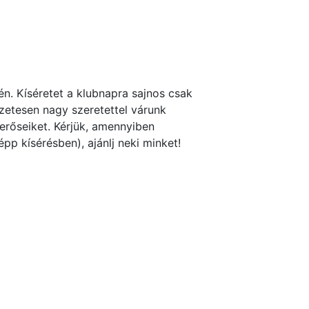
kén. Kíséretet a klubnapra sajnos csak
szetesen nagy szeretettel várunk
merőseiket. Kérjük, amennyiben
pp kísérésben), ajánlj neki minket!