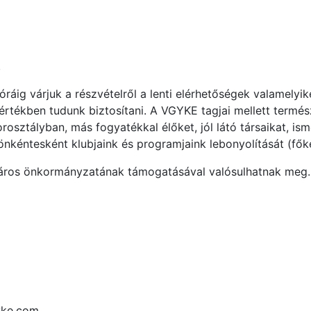
.
óráig várjuk a részvételről a lenti elérhetőségek valamelyi
értékben tudunk biztosítani. A VGYKE tagjai mellett termé
rosztályban, más fogyatékkal élőket, jól látó társaikat, is
önkéntesként klubjaink és programjaink lebonyolítását (főké
város önkormányzatának támogatásával valósulhatnak meg.
yke.com