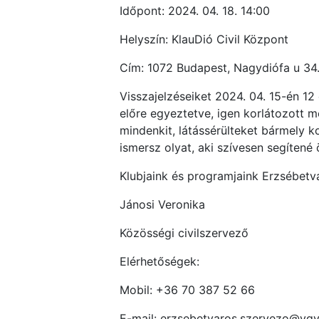
Időpont: 2024. 04. 18. 14:00
Helyszín: KlauDió Civil Központ
Cím: 1072 Budapest, Nagydiófa u 34
Visszajelzéseiket 2024. 04. 15-én 12 
előre egyeztetve, igen korlátozott m
mindenkit, látássérülteket bármely ko
ismersz olyat, aki szívesen segítené 
Klubjaink és programjaink Erzsébet
Jánosi Veronika
Közösségi civilszervező
Elérhetőségek:
Mobil: +36 70 387 52 66
E-mail: erzsebetvaros.szervezo@vg