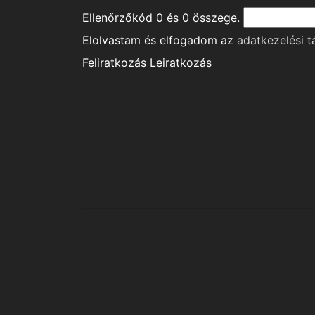
Ellenőrzőkód
0
és
0
összege.
Elolvastam és elfogadom az
adatkezelési t
Feliratkozás
Leiratkozás