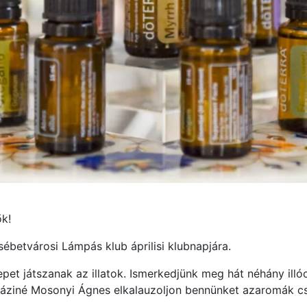
ők!
sébetvárosi Lámpás klub áprilisi klubnapjára.
et játszanak az illatok. Ismerkedjünk meg hát néhány illóol
Láziné Mosonyi Ágnes elkalauzoljon bennünket azaromák cs