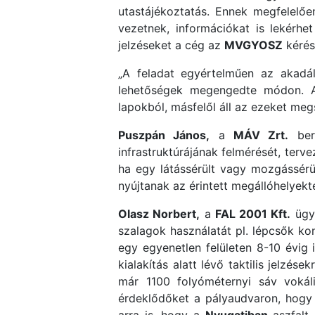
utastájékoztatás. Ennek megfelelőe
vezetnek, információkat is lekérhe
jelzéseket a cég az
MVGYOSZ
kérés
„A feladat egyértelműen az akadál
lehetőségek megengedte módon. Az 
lapokból, másfelől áll az ezeket meg
Puszpán János,
a
MÁV Zrt.
beru
infrastruktúrájának felmérését, ter
ha egy látássérült vagy mozgássérül
nyújtanak az érintett megállóhelyekt
Olasz Norbert,
a
FAL 2001 Kft.
ügyv
szalagok használatát pl. lépcsők kon
egy egyenetlen felületen 8-10 évig
kialakítás alatt lévő taktilis jelzé
már 1100 folyóméternyi sáv vokáli
érdeklődőket a pályaudvaron, hogy a