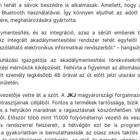
n tehát a sávok beszédre is alkalmasak. Amellett, hogy a
t Bluetooth használatával. Így könnyen eljuthat az adott
ére, meghatározására gyártotta.
ymentesítés, és az integráció, azaz a sérült emberek b
integrált akadálymentesítési rendszer tehát egyfelől á
szólaltató elektronikus informatikai rendszerből.” – hangs
házási igazgatója az akadálymentesítési törekvésekr
vezési mérnökök kiképzését. Felhívta a figyelmet az állomá
t személy legkésőbb 48 órával az út előtt jelzi utazási 
erületén.
ezetője vette át a szót. A
JKJ
magyarországi forgalmazó
trasztjainak céljából. Fontos a termékek tartóssága, bízi
 is a helyükön maradnak a ragasztásnak köszönhetően. V
sekről. Először több mint 11.000 folyóméternyi vezető és ves
s rendszerrel felszerelt, a hétvégén ezt be is progr
 gyakorlatban is bemutathasssák az olasz okos taktilis b