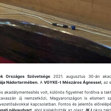
ók Országos Szövetsége
2021. augusztus 30-án akadál
lája Nádortermében.
A
VGYKE-t
Mészáros Ágnessel,
az e
 akadálymentesítés volt, különös figyelmet fordítva a taktil
tavaszán új nemzetközi, Magyarországon is elismert 
is vezetősávokkal kapcsolatban. Fontos és jelentős előrel
gati pályaudvart,
ahol kialakították az olasz
JKJ
okos takti