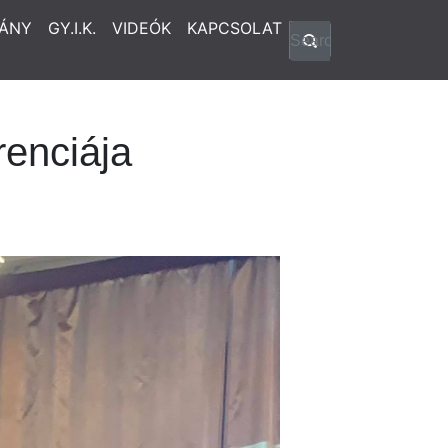
ÁNY
GY.I.K.
VIDEÓK
KAPCSOLAT
enciája