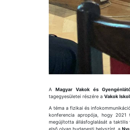
A
Magyar Vakok és Gyengénlát
tagegyesületei részére a
Vakok Isko
A téma a fizikai és infokommunikációs
konferencia apropója, hogy 2021 
megújította állásfoglalását a taktil
első olyan budapesti helyszínt, a
Nyu