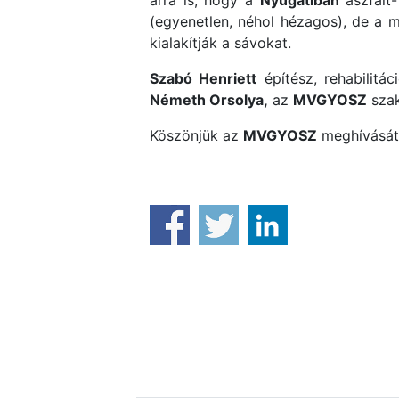
arra is, hogy a
Nyugatiban
aszfalt-
(egyenetlen, néhol hézagos), de a m
kialakítják a sávokat.
Szabó Henriett
építész, rehabilitá
Németh Orsolya,
az
MVGYOSZ
szak
Köszönjük az
MVGYOSZ
meghívását,