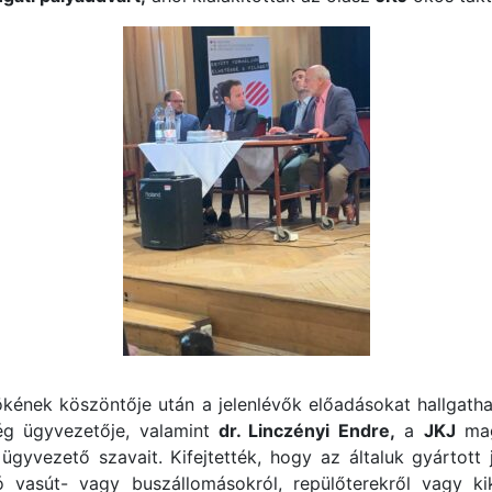
kének köszöntője után a jelenlévők előadásokat hallgatha
g ügyvezetője, valamint
dr. Linczényi Endre,
a
JKJ
mag
ügyvezető szavait. Kifejtették, hogy az általuk gyártott
ó vasút- vagy buszállomásokról, repülőterekről vagy ki