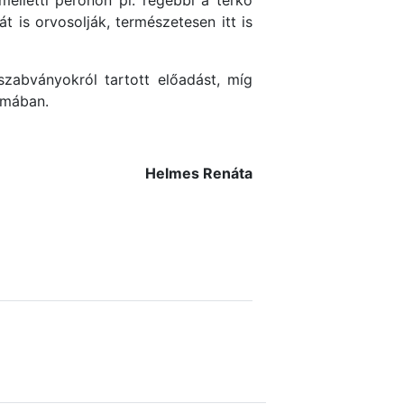
melletti peronon pl. régebbi a térkő
 is orvosolják, természetesen itt is
zabványokról tartott előadást, míg
émában.
Helmes Renáta