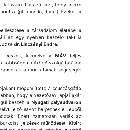
 látássérült utazó érzi, hogy merre
 pontra (pl. mosdó, büfé.) Ezeket a
eillesztése a társadalom életébe a
ll az egy nyelven beszélő taktilis
úlyozza
dr. Linczényi Endre.
ől beszélt, kiemelve a
MÁV
teljes
sok többségén működő szolgáltatásra:
szándékát, a munkatársak segítséget
jaként megemlítette a csúszásgátló
k abban, hogy a vezetősáv lapjai akár
égül beszélt a
Nyugati pályaudvaron
zélyt jelző sávot helyeznek el, ebből
amozták. Ezért hamarosan várják az
urkolati jelzések működését. Kitért