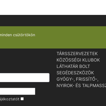
minden csütörtökön
TÁRSSZERVEZETEK
KÖZÖSSÉGI KLUBOK
LÁTHATÁR BOLT
SEGÉDESZKÖZÖK
GYÓGY-, FRISSÍTŐ-,
NYIROK- ÉS TALPMASS
ájékoztató
t