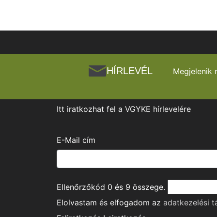
HÍRLEVÉL
Megjelenik 
Itt iratkozhat fel a VGYKE hírlevelére
E-Mail cím
Ellenőrzőkód
0
és
9
összege.
Elolvastam és elfogadom az
adatkezelési t