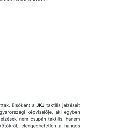
ttak. Elsőként a
JKJ
taktilis jelzéseit
yarországi képviselője, aki egyben
 jelzések nem csupán taktilis, hanem
kötőkről, elengedhetetlen a hangos