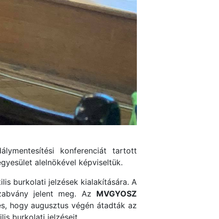
ymentesítési konferenciát tartott
gyesület alelnökével képviseltük.
is burkolati jelzések kialakítására. A
szabvány jelent meg. Az
MVGYOSZ
épés, hogy augusztus végén átadták az
lis burkolati jelzéseit.