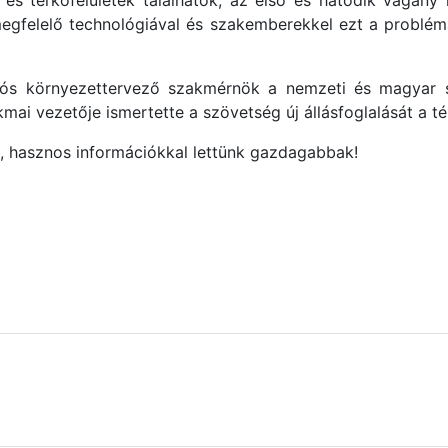
 és térkőfelületek találhatók, az első és hatodik vágány 
egfelelő technológiával és szakemberekkel ezt a problémát
ciós környezettervező szakmérnök a nemzeti és magyar s
mai vezetője ismertette a szövetség új állásfoglalását a t
 hasznos információkkal lettünk gazdagabbak!