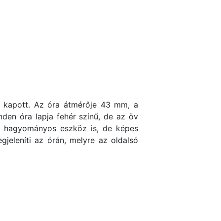
őt kapott. Az óra átmérője 43 mm, a
den óra lapja fehér színű, de az öv
gy hagyományos eszköz is, de képes
eleníti az órán, melyre az oldalsó