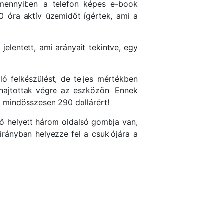
 amennyiben a telefon képes e-book
0 óra aktív üzemidőt ígértek, ami a
jelentett, ami arányait tekintve, egy
ó felkészülést, de teljes mértékben
 hajtottak végre az eszközön. Ennek
, mindösszesen 290 dollárért!
ttő helyett három oldalsó gombja van,
rányban helyezze fel a csuklójára a