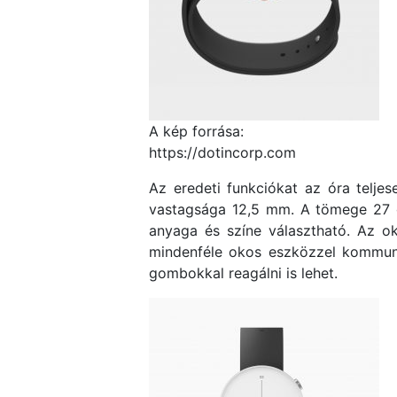
A kép forrása:
https://dotincorp.com
Az eredeti funkciókat az óra telje
vastagsága 12,5 mm. A tömege 27 gr
anyaga és színe választható. Az o
mindenféle okos eszközzel kommuni
gombokkal reagálni is lehet.