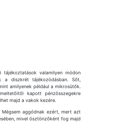
i tájékoztatások valamilyen módon
 a diszkrét tájékozódásban. Sőt,
mint amilyenek például a mikrosütők.
meltetőitől kapott pénzösszegekre
ülhet majd a vakok kezére.
en. Mégsem aggódnak ezért, mert azt
edésében, mivel ösztönzőként fog majd