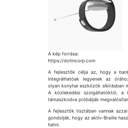
A kép forrása:
https://dotincorp.com
A fejlesztők célja az, hogy a ba
integrálhatóak legyenek az óráh
olyan konyhai eszközök síkírásban m
A közlekedési szolgáltatóktól, a
támaszkodva próbálják megvalósítani 
A fejlesztők tisztában vannak azzal
gondolják, hogy az aktív-Braille has
hatni.