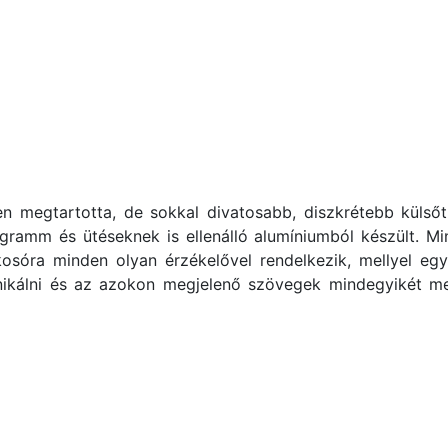
sen megtartotta, de sokkal divatosabb, diszkrétebb küls
amm és ütéseknek is ellenálló alumíniumból készült. Min
kosóra minden olyan érzékelővel rendelkezik, mellyel e
kálni és az azokon megjelenő szövegek mindegyikét megj