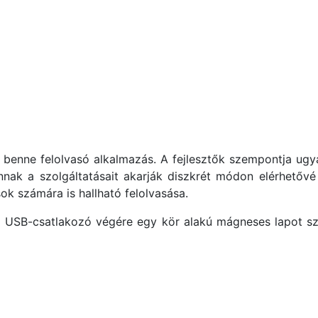
benne felolvasó alkalmazás. A fejlesztők szempontja ugya
nak a szolgáltatásait akarják diszkrét módon elérhetővé
ok számára is hallható felolvasása.
z USB-csatlakozó végére egy kör alakú mágneses lapot sze