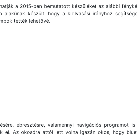
thatják a 2015-ben bemutatott készüléket az alábbi fényk
ap alakúnak készült, hogy a kiolvasási irányhoz segítség
ombok tették lehetővé.
ésére, ébresztésre, valamennyi navigációs programot is 
el. Az okosóra attól lett volna igazán okos, hogy blue