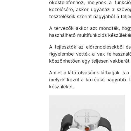
okostelefonhoz, melynek a funkció
kezelésére, akkor ugyanaz a szöveg 
teszteléseik szerint nagyjából 5 telje
A tervezők akkor azt mondták, hogy a
használható multifunkciós készülékért
A fejlesztők az előrendelésekből é
figyelembe vették a vak felhasználó
köszönhetően egy teljesen vakbarát 
Amint a látó olvasóink láthatják is 
melyek közül a középső nagyobb. Így
készüléket.