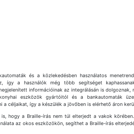
nkautomaták és a közlekedésben használatos menetrend
oz, így a használók még több segítséget kaphassanak
egjelenített információinak az integrálásán is dolgoznak, 
 konyhai eszközök gyártóitól és a bankautomaták üze
a céljaikat, így a készülék a jövőben is elérhető áron ker
 is, hogy a Braille-írás nem túl elterjedt a vakok köréb
ználata az okos eszközökön, segíthet a Braille-írás elterj