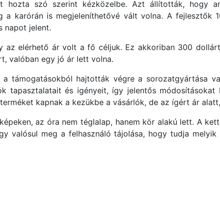
t hozta szó szerint kézközelbe. Azt állították, hogy
a karórán is megjeleníthetővé vált volna. A fejlesztők 1
s napot jelent.
z elérhető ár volt a fő céljuk. Ez akkoriban 300 dollárt 
, valóban egy jó ár lett volna.
s a támogatásokból hajtották végre a sorozatgyártása val
k tapasztalatait és igényeit, így jelentős módosításokat
terméket kapnak a kezükbe a vásárlók, de az ígért ár alatt
a képeken, az óra nem téglalap, hanem kör alakú lett. A ke
 valósul meg a felhasználó tájolása, hogy tudja melyik i