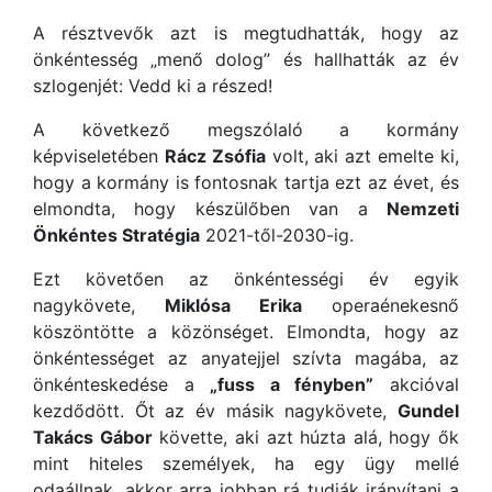
A résztvevők azt is megtudhatták, hogy az
önkéntesség „menő dolog” és hallhatták az év
szlogenjét: Vedd ki a részed!
A következő megszólaló a kormány
képviseletében
Rácz Zsófia
volt, aki azt emelte ki,
hogy a kormány is fontosnak tartja ezt az évet, és
elmondta, hogy készülőben van a
Nemzeti
Önkéntes Stratégia
2021-től-2030-ig.
Ezt követően az önkéntességi év egyik
nagykövete,
Miklósa Erika
operaénekesnő
köszöntötte a közönséget. Elmondta, hogy az
önkéntességet az anyatejjel szívta magába, az
önkénteskedése a
„fuss a fényben”
akcióval
kezdődött. Őt az év másik nagykövete,
Gundel
Takács Gábor
követte, aki azt húzta alá, hogy ők
mint hiteles személyek, ha egy ügy mellé
odaállnak, akkor arra jobban rá tudják irányítani a