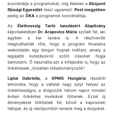
koordinálja a programokat, míg Keleten a
Központ
Ifjúsági Egyesület
teszi ugyanezt.
Pest megyében
pedig az
ÖKA
a programok koordinálója.
Az
Élethosszig Tartó tanulásért Alapítvány
képviseletében
Dr. Arapovics Mária
szólalt fel, aki
egyben a kar tanára is. A résztvevők
megtudhatták tőle, hogy a program hivatalos
weboldalán egy blogot fognak indítani, amely a
legújabb kutatásokról szóló írásokat fogja
bemutatni. Ő használta azt a kifejezést is, hogy az
önkéntesek „önzetlen időadományozók”.
Liptai Gabriella,
a
KPMG Hungária
részéről
elmondta, hogy a vállalat nagy súlyt helyez az
önkéntességre, a dolgozóik három napot minden
évben önkéntes munkával töltenek. Ezzel új
élményekkel töltődnek fel, bővül a kapcsolati
hálójuk, és új nézőpontból ismerik meg a dolgokat.