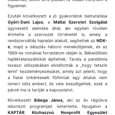
figyelmet.
Ezután következett a jó gyakorlatok bemutatása
Győri-Dani Lajos,
a
Máltai Szeretet Szolgálat
ügyvezető alelnöke által, aki egyben röviden
érintette a szervezet történetét is, amely a
rendszerváltás hajnalán alakult, segítettek az
NDK-
s
, majd a délszláv háború menekültjeinek, és az
1989-es romániai forradalom idején is. Békeidőben
hajléktalanszállókat építettek. Tavaly a pandémia
tavaszi időszakában elindították a „hogy tetszik
lenni” kezdeményezésüket, amely azt jelenti, hogy
a fiatal önkénteseik fölhívtak egy általuk nem
ismert idős embert, és vele beszélgettek, ezek a
párok ma is tartják a kapcsolatot.
Következett
Bálega János,
aki az év régiókra
lebontott programjait ismertette. Nyugaton a
KAPTÁR Közhasznú Nonprofit Egyesület