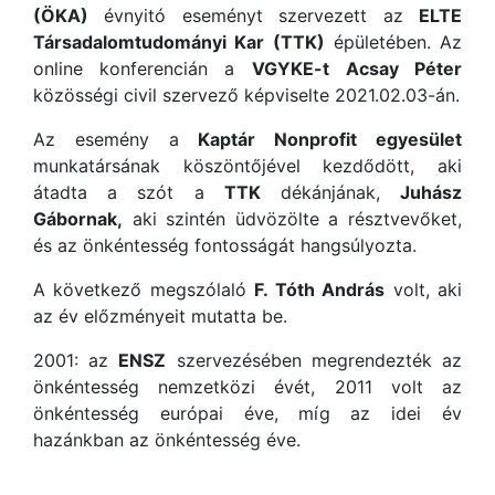
(ÖKA)
évnyitó eseményt szervezett az
ELTE
Társadalomtudományi Kar (TTK)
épületében. Az
online konferencián a
VGYKE-t
Acsay Péter
közösségi civil szervező képviselte 2021.02.03-án.
Az esemény a
Kaptár Nonprofit egyesület
munkatársának köszöntőjével kezdődött, aki
átadta a szót a
TTK
dékánjának,
Juhász
Gábornak,
aki szintén üdvözölte a résztvevőket,
és az önkéntesség fontosságát hangsúlyozta.
A következő megszólaló
F. Tóth András
volt, aki
az év előzményeit mutatta be.
2001: az
ENSZ
szervezésében megrendezték az
önkéntesség nemzetközi évét, 2011 volt az
önkéntesség európai éve, míg az idei év
hazánkban az önkéntesség éve.