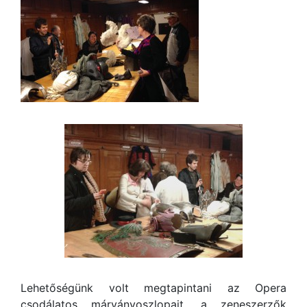
Lehetőségünk volt megtapintani az Opera
csodálatos márványoszlopait, a zeneszerzők