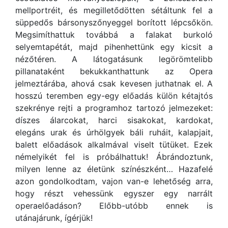
mellportréit, és megilletődötten sétáltunk fel a
süppedős bársonyszőnyeggel borított lépcsőkön.
Megsimíthattuk továbbá a falakat burkoló
selyemtapétát, majd pihenhettünk egy kicsit a
nézőtéren. A látogatásunk legörömtelibb
pillanataként bekukkanthattunk az Opera
jelmeztárába, ahová csak kevesen juthatnak el. A
hosszú teremben egy-egy előadás külön kétajtós
szekrénye rejti a programhoz tartozó jelmezeket:
díszes álarcokat, harci sisakokat, kardokat,
elegáns urak és úrhölgyek báli ruháit, kalapjait,
balett előadások alkalmával viselt tütüket. Ezek
némelyikét fel is próbálhattuk! Ábrándoztunk,
milyen lenne az életünk színészként… Hazafelé
azon gondolkodtam, vajon van-e lehetőség arra,
hogy részt vehessünk egyszer egy narrált
operaelőadáson? Előbb-utóbb ennek is
utánajárunk, ígérjük!