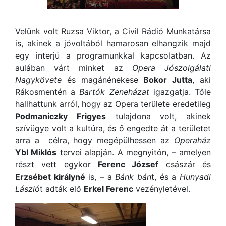
Velünk volt Ruzsa Viktor, a Civil Rádió Munkatársa
is, akinek a jóvoltából hamarosan elhangzik majd
egy interjú a programunkkal kapcsolatban. Az
aulában várt minket az
Opera Jószolgálati
Nagykövete
és magánénekese
Bokor Jutta
, aki
Rákosmentén a
Bartók Zeneházat
igazgatja. Tőle
hallhattunk arról, hogy az Opera területe eredetileg
Podmaniczky Frigyes
tulajdona volt, akinek
szívügye volt a kultúra, és ő engedte át a területet
arra a célra, hogy megépülhessen az
Operaház
Ybl Miklós
tervei alapján. A megnyitón, – amelyen
részt vett egykor
Ferenc József
császár és
Erzsébet királyné
is, – a
Bánk bán
t, és a
Hunyadi
László
t adták elő
Erkel Ferenc
vezényletével.