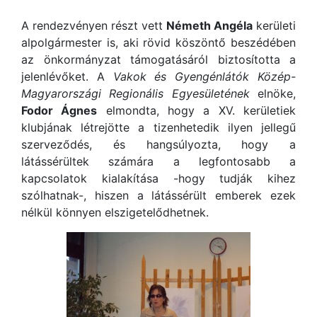
A rendezvényen részt vett
Németh Angéla
kerületi
alpolgármester is, aki rövid köszöntő beszédében
az önkormányzat támogatásáról biztosította a
jelenlévőket. A
Vakok és Gyengénlátók Közép-
Magyarországi Regionális Egyesületének
elnöke,
Fodor Ágnes
elmondta, hogy a XV. kerületiek
klubjának létrejötte a tizenhetedik ilyen jellegű
szerveződés, és hangsúlyozta, hogy a
látássérültek számára a legfontosabb a
kapcsolatok kialakítása -hogy tudják kihez
szólhatnak-, hiszen a látássérült emberek ezek
nélkül könnyen elszigetelődhetnek.