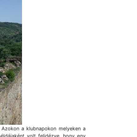
en. Azokon a klubnapokon melyeken a
éldájaként volt felidézve, hogy egy