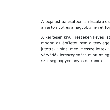
A bejárást ez esetben is részekre os
a vártornyot és a nagyobb helyet fog
A kerítésen kívüli részeken kevés lá
módon az épületet nem a tényleges 
jutottak volna, még messze lettek 
várvédők lerészegedése miatt az egy
szükség hagyományos ostromra.