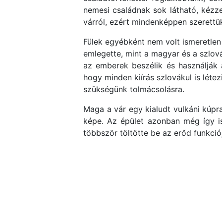
nemesi családnak sok látható, kézze
várról, ezért mindenképpen szerettük
Fülek egyébként nem volt ismeretlen
emlegette, mint a magyar és a szlová
az emberek beszélik és használják 
hogy minden kiírás szlovákul is léte
szükségünk tolmácsolásra.
Maga a vár egy kialudt vulkáni kúpr
képe. Az épület azonban még így i
többször töltötte be az erőd funkció