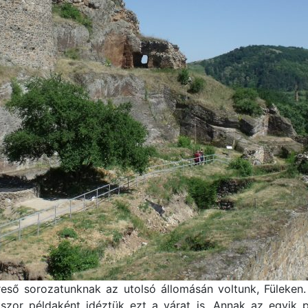
ereső sorozatunknak az utolsó állomásán voltunk, Fülek
kszor példaként idéztük ezt a várat is. Annak az egyik p