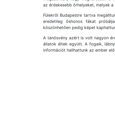
az érdekesebb őrhelyeket, melyek a 
Fülekről Budapestre tartva megálltun
eredetileg őshonos fákat próbálja
köszönhetően pedig képet kaphattun
A tanösvény azért is volt nagyon ér
állatok éltek együtt. A fogaik, lá
információt hallhattunk az ember elő