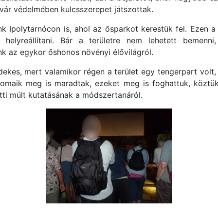
vár védelmében kulcsszerepet játszottak.
k Ipolytarnócon is, ahol az ősparkot kerestük fel. Ezen a t
 helyreállítani. Bár a területre nem lehetett bemenni,
k az egykor őshonos növényi élővilágról.
dekes, mert valamikor régen a terület egy tengerpart volt
bnyomaik meg is maradtak, ezeket meg is foghattuk, köztü
tti múlt kutatásának a módszertanáról.