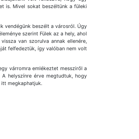
 is. Mivel sokat beszéltünk a füleki
k vendégünk beszélt a városról. Úgy
leménye szerint Fülek az a hely, ahol
vissza van szorulva annak ellenére,
ját felfedeztük, így valóban nem volt
 egy várromra emlékeztet messziről a
 A helyszínre érve megtudtuk, hogy
 itt megkaphatjuk.