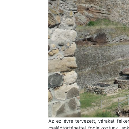
Az ez évre tervezett, várakat felk
családtörténettel foglalkoztunk, so