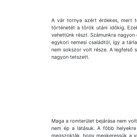
A vár tornya azért érdekes, mert t
történetét a török utáni időkig. Ez
vehettünk részt. Számunkra nagyon é
egykori nemesi családtól, így a tár
nem sokszor volt része. A legfelső 
nagyon tetszett.
Maga a romterület bejárása nem volt
nem ép a látásuk. A főbb helyekre 
megszokták, hogy megkeressük a víze