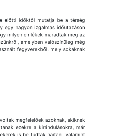
 előtti időktől mutatja be a térség
így egy nagyon izgalmas időutazáson
hogy milyen emlékek maradtak meg az
észünkről, amelyben valószínűleg még
használt fegyverekből, mely sokaknak
voltak megfelelőek azoknak, akiknek
rtanak ezekre a kirándulásokra, már
kerek is be tudtak hajtani, valamint