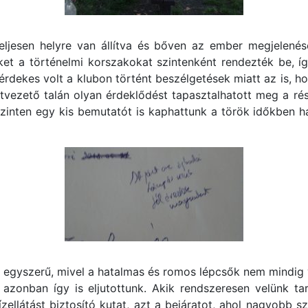
eljesen helyre van állítva és bőven az ember megjelenése
eket a történelmi korszakokat szintenként rendezték be, 
rdekes volt a klubon történt beszélgetések miatt az is, 
latvezető talán olyan érdeklődést tapasztalhatott meg a r
szinten egy kis bemutatót is kaphattunk a török időkben 
 egyszerű, mivel a hatalmas és romos lépcsők nem mindig 
azonban így is eljutottunk. Akik rendszeresen velünk ta
llátást biztosító kutat, azt a bejáratot, ahol nagyobb sze