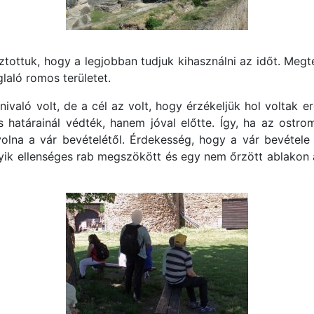
ztottuk, hogy a legjobban tudjuk kihasználni az időt. Megtek
laló romos területet.
tnivaló volt, de a cél az volt, hogy érzékeljük hol voltak 
határainál védték, hanem jóval előtte. Így, ha az ostro
volna a vár bevételétől. Érdekesség, hogy a vár bevétele
ik ellenséges rab megszökött és egy nem őrzött ablakon á