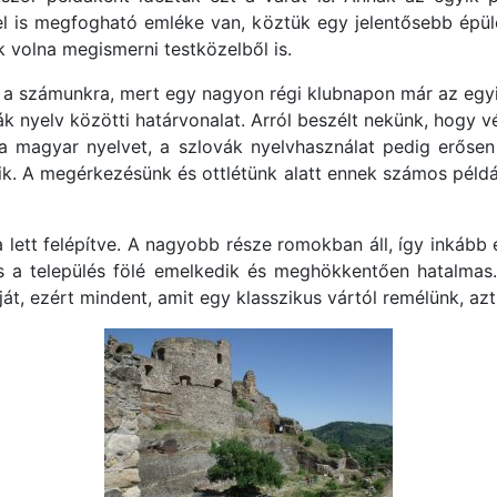
l is megfogható emléke van, köztük egy jelentősebb épület
 volna megismerni testközelből is.
 a számunkra, mert egy nagyon régi klubnapon már az egyi
k nyelv közötti határvonalat. Arról beszélt nekünk, hogy vé
a magyar nyelvet, a szlovák nyelvhasználat pedig erősen 
zik. A megérkezésünk és ottlétünk alatt ennek számos példá
a lett felépítve. A nagyobb része romokban áll, így inkább
s a település fölé emelkedik és meghökkentően hatalmas.
ját, ezért mindent, amit egy klasszikus vártól remélünk, azt