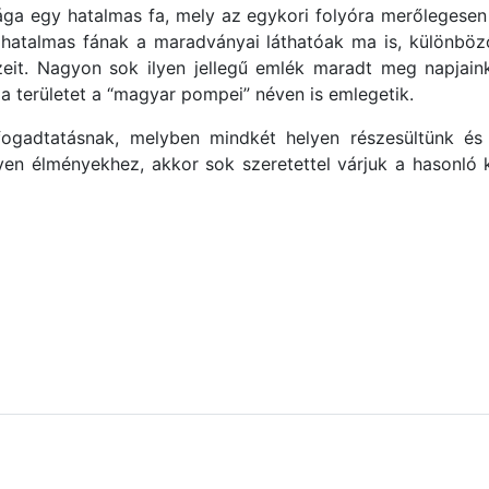
ga egy hatalmas fa, mely az egykori folyóra merőlegesen
a hatalmas fának a maradványai láthatóak ma is, különb
zeit. Nagyon sok ilyen jellegű emlék maradt meg napjaink
y a területet a “magyar pompei” néven is emlegetik.
ogadtatásnak, melyben mindkét helyen részesültünk és 
yen élményekhez, akkor sok szeretettel várjuk a hasonló 