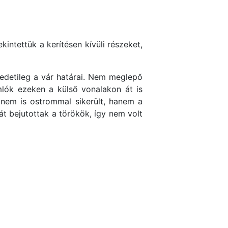
intettük a kerítésen kívüli részeket,
eredetileg a vár határai. Nem meglepő
mlók ezeken a külső vonalakon át is
 nem is ostrommal sikerült, hanem a
t bejutottak a törökök, így nem volt