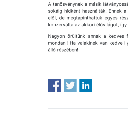
A tanösvénynek a másik látványossá
sokáig hídként használták. Ennek 
elől, de megtapinthattuk egyes rés
konzerválta az akkori élővilágot, íg
Nagyon örültünk annak a kedves f
mondani! Ha valakinek van kedve il
álló részében!