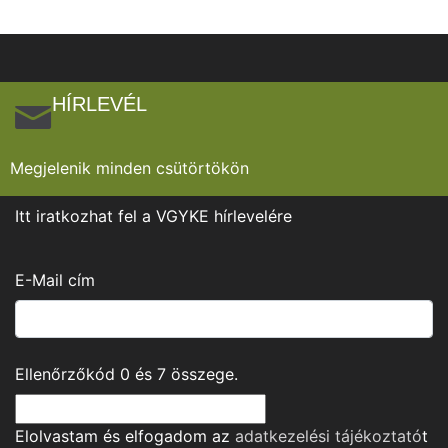
HÍRLEVÉL
Megjelenik minden csütörtökön
Itt iratkozhat fel a VGYKE hírlevelére
E-Mail cím
Ellenőrzőkód
0
és
7
összege.
Elolvastam és elfogadom az
adatkezelési tájékoztató
t