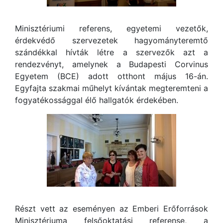
Minisztériumi referens, egyetemi vezetők,
érdekvédő szervezetek hagyományteremtő
szándékkal hívták létre a szervezők azt a
rendezvényt, amelynek a Budapesti Corvinus
Egyetem (BCE) adott otthont május 16-án.
Egyfajta szakmai műhelyt kívántak megteremteni a
fogyatékossággal élő hallgatók érdekében.
Részt vett az eseményen az Emberi Erőforrások
Minisztériuma felsőoktatási referense, a