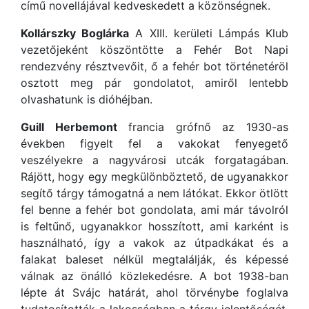
című novellájával kedveskedett a közönségnek.
Kollárszky Boglárka
A XIII. kerületi Lámpás Klub
vezetőjeként köszöntötte a Fehér Bot Napi
rendezvény résztvevőit, ő a fehér bot történetéröl
osztott meg pár gondolatot, amiről lentebb
olvashatunk is dióhéjban.
Guill Herbemont
francia grófnő az 1930-as
években figyelt fel a vakokat fenyegető
veszélyekre a nagyvárosi utcák forgatagában.
Rájött, hogy egy megkülönböztető, de ugyanakkor
segítő tárgy támogatná a nem látókat. Ekkor ötlött
fel benne a fehér bot gondolata, ami már távolról
is feltűnő, ugyanakkor hosszított, ami karként is
használható, így a vakok az útpadkákat és a
falakat baleset nélkül megtalálják, és képessé
válnak az önálló közlekedésre. A bot 1938-ban
lépte át Svájc határát, ahol törvénybe foglalva