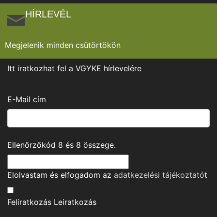
HÍRLEVÉL
Megjelenik minden csütörtökön
Itt iratkozhat fel a VGYKE hírlevelére
E-Mail cím
Ellenőrzőkód
8
és
8
összege.
Elolvastam és elfogadom az
adatkezelési tájékoztató
t
Feliratkozás
Leiratkozás