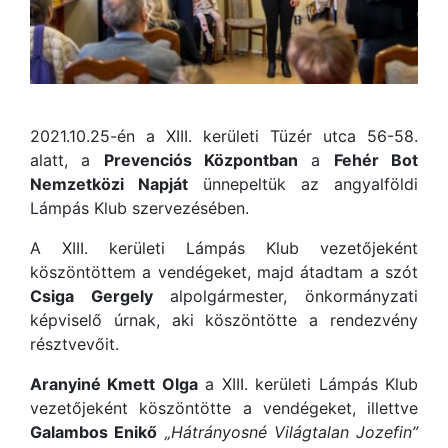
2021.10.25-én a XIII. kerületi Tüzér utca 56-58.
alatt, a
Prevenciós Központban
a
Fehér Bot
Nemzetközi Napját
ünnepeltük az angyalföldi
Lámpás Klub szervezésében.
A XIII. kerületi Lámpás Klub vezetőjeként
köszöntöttem a vendégeket, majd átadtam a szót
Csiga Gergely
alpolgármester, önkormányzati
képviselő úrnak, aki köszöntötte a rendezvény
résztvevőit.
Aranyiné Kmett Olga
a XIII. kerületi Lámpás Klub
vezetőjeként köszöntötte a vendégeket, illettve
Galambos Enikő
„Hátrányosné Világtalan Jozefin”