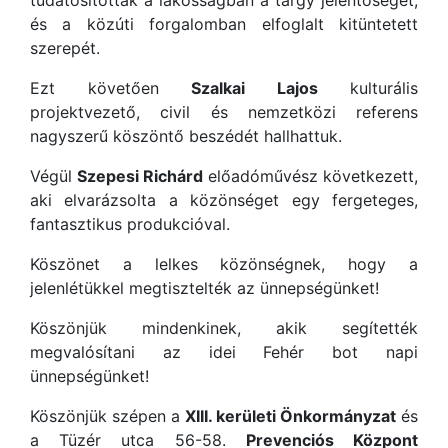
tudatosították a lakosságban a tárgy jelentőségét,
és a közúti forgalomban elfoglalt kitüntetett
szerepét.
Ezt követően
Szalkai Lajos
kulturális
projektvezető, civil és nemzetközi referens
nagyszerű köszöntő beszédét hallhattuk.
Végül
Szepesi Richárd
előadóművész következett,
aki elvarázsolta a közönséget egy fergeteges,
fantasztikus produkcióval.
Köszönet a lelkes közönségnek, hogy a
jelenlétükkel megtisztelték az ünnepségünket!
Köszönjük mindenkinek, akik segítették
megvalósítani az idei Fehér bot napi
ünnepségünket!
Köszönjük szépen a
XIII. kerületi Önkormányzat
és
a Tüzér utca 56-58.
Prevenciós Központ