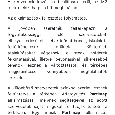
A kedvencek közé, ha beállításra kerül, az M3
metró jelez, ha pl. a lift meghibásodik.
Az alkalmazások fejlesztése folyamatos.
A jövőben szeretnék feltérképezni a
fogyatékossággal élő szervezeteket,
elhelyezkedésüket, illetve idősotthonok, iskolák is
feltérképezésre kerülnek. Közterületi
átalakításokat végeznek, a steak holderek
felkutatásával, illetve bevonásával sikeresebbé
tehetők lesznek a változtatások, és térképes
megjelenítéssel könnyebben megtalálhatók
lesznek.
A különböző szervezetek színkód szerint lesznek
feltüntetve a térképen. Adatgyűjtés
Partimap
alkalmazással, melynek segítségével az adott
szervezetek saját magukat fel tudják tüntetni a
térképen. Egy másik
Partimap
alkalmazás