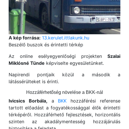
A kép forrása:
13.kerulet.ittlakunk.hu
Beszélő buszok és érintetti térkép
Az online esélyegyenlőségi projekten
Szalai
Miklósné Tünde
képviselte egyesületünket.
Napirendi pontjaik közül a második a
látássérülteket is érinti.
Hozzáférhetőség növelése a BKK-nál
Ivicsics Borbála,
a
BKK
hozzáférési referense
tartott előadást a fogyatékossággal élők érintetti
térképéről. Hozzáférhető fejlesztések, horizontális
szinten az akadálymentesség hozzájárulás
biztosítása a feladata.