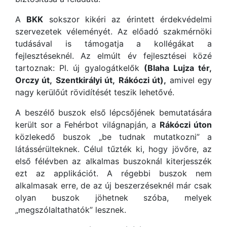
A
BKK
sokszor kikéri az érintett érdekvédelmi
szervezetek véleményét. Az előadó szakmérnöki
tudásával is támogatja a kollégákat a
fejlesztéseknél. Az elmúlt év fejlesztései közé
tartoznak: Pl. új gyalogátkelők
(Blaha Lujza tér,
Orczy út,
Szentkirályi út,
Rákóczi út),
amivel egy
nagy kerülőút rövidítését teszik lehetővé.
A beszélő buszok első lépcsőjének bemutatására
került sor a Fehérbot világnapján, a
Rákóczi úton
közlekedő buszok „be tudnak mutatkozni” a
látássérülteknek. Célul tűzték ki, hogy jövőre, az
első félévben az alkalmas buszoknál kiterjesszék
ezt az applikációt. A régebbi buszok nem
alkalmasak erre, de az új beszerzéseknél már csak
olyan buszok jöhetnek szóba, melyek
„megszólaltathatók” lesznek.