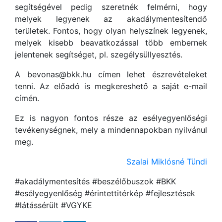
segítségével pedig szeretnék felmérni, hogy
melyek legyenek az akadálymentesítendő
területek. Fontos, hogy olyan helyszínek legyenek,
melyek kisebb beavatkozással több embernek
jelentenek segítséget, pl. szegélysüllyesztés.
A bevonas@bkk.hu címen lehet észrevételeket
tenni. Az előadó is megkereshető a saját e-mail
címén.
Ez is nagyon fontos része az esélyegyenlőségi
tevékenységnek, mely a mindennapokban nyilvánul
meg.
Szalai Miklósné Tündi
#akadálymentesítés #beszélőbuszok #BKK
#esélyegyenlőség #érintettitérkép #fejlesztések
#látássérült #VGYKE