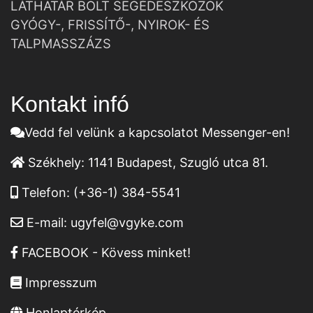
LÁTHATÁR BOLT SEGÉDESZKÖZÖK
GYÓGY-, FRISSÍTŐ-, NYIROK- ÉS
TALPMASSZÁZS
Kontakt infó
Vedd fel velünk a kapcsolatot Messenger-en!
Székhely:
1141 Budapest, Szugló utca 81.
Telefon:
(+36-1) 384-5541
E-mail:
ugyfel@vgyke.com
FACEBOOK - Kövess minket!
Impresszum
Honlaptérkép