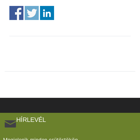
HÍRLEVÉL
Megjelenik minden csütörtökön