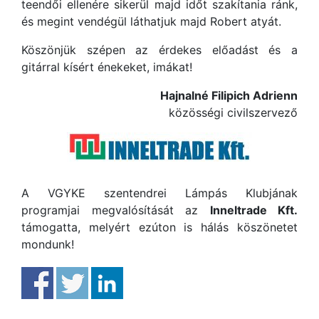
teendői ellenére sikerül majd időt szakítania ránk,
és megint vendégül láthatjuk majd Robert atyát.
Köszönjük szépen az érdekes előadást és a
gitárral kísért énekeket, imákat!
Hajnalné Filipich Adrienn
közösségi civilszervező
A VGYKE szentendrei Lámpás Klubjának
programjai megvalósítását az
Inneltrade Kft.
támogatta, melyért ezúton is hálás köszönetet
mondunk!