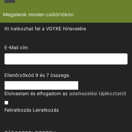
Megjelenik minden csütörtökön
Itt iratkozhat fel a VGYKE hírlevelére
E-Mail cím
Ellenőrzőkód
9
és
7
összege.
Elolvastam és elfogadom az
adatkezelési tájékoztató
t
Feliratkozás
Leiratkozás