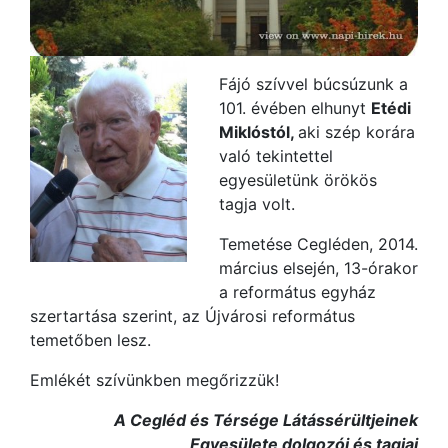
Fájó szívvel búcsúzunk a
101. évében elhunyt
Etédi
Miklóstól,
aki szép korára
való tekintettel
egyesületünk örökös
tagja volt.
Temetése Cegléden, 2014.
március elsején, 13-órakor
a református egyház
szertartása szerint, az Újvárosi református
temetőben lesz.
Emlékét szívünkben megőrizzük!
A Cegléd és Térsége Látássérültjeinek
Egyesülete dolgozói és tagjai