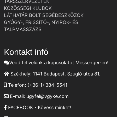
TÁRSSZERVEZETEK
KÖZÖSSÉGI KLUBOK
LÁTHATÁR BOLT SEGÉDESZKÖZÖK
GYÓGY-, FRISSÍTŐ-, NYIROK- ÉS
TALPMASSZÁZS
Kontakt infó
Vedd fel velünk a kapcsolatot Messenger-en!
Székhely:
1141 Budapest, Szugló utca 81.
Telefon:
(+36-1) 384-5541
E-mail:
ugyfel@vgyke.com
FACEBOOK - Kövess minket!