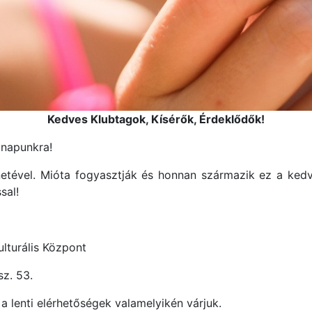
Kedves Klubtagok, Kísérők, Érdeklődők!
bnapunkra!
énetével. Mióta fogyasztják és honnan származik ez a ked
sal!
lturális Központ
sz. 53.
 a lenti elérhetőségek valamelyikén várjuk.