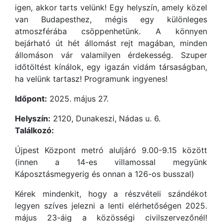
igen, akkor tarts velünk! Egy helyszín, amely közel
van Budapesthez, mégis egy különleges
atmoszférába csöppenhetünk. A könnyen
bejárható út hét állomást rejt magában, minden
állomáson vár valamilyen érdekesség. Szuper
időtöltést kínálok, egy igazán vidám társaságban,
ha velünk tartasz! Programunk ingyenes!
Időpont:
2025. május 27.
Helyszín:
2120, Dunakeszi, Nádas u. 6.
Találkozó:
Újpest Központ metró aluljáró 9.00-9.15 között
(innen a 14-es villamossal megyünk
Káposztásmegyerig és onnan a 126-os busszal)
Kérek mindenkit, hogy a részvételi szándékot
legyen szíves jelezni a lenti elérhetőségen 2025.
május 23-áig a közösségi civilszervezőnél!