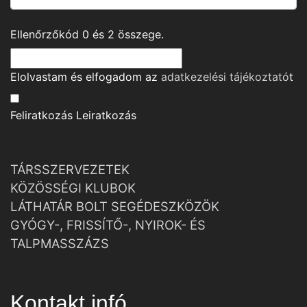
Ellenőrzőkód
0
és
2
összege.
Elolvastam és elfogadom az
adatkezelési tájékoztató
t
Feliratkozás
Leiratkozás
TÁRSSZERVEZETEK
KÖZÖSSÉGI KLUBOK
LÁTHATÁR BOLT SEGÉDESZKÖZÖK
GYÓGY-, FRISSÍTŐ-, NYIROK- ÉS
TALPMASSZÁZS
Kontakt infó