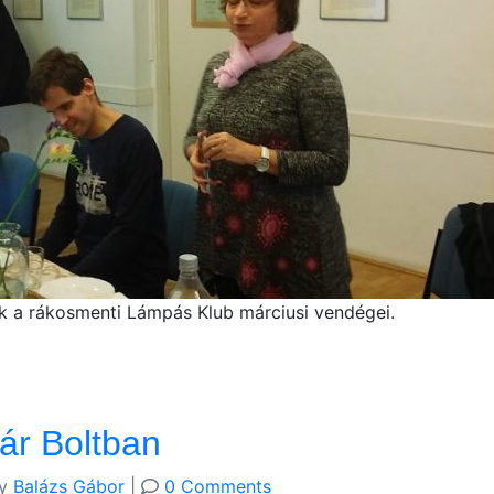
ak a rákosmenti Lámpás Klub márciusi vendégei.
tár Boltban
y
Balázs Gábor
|
0 Comments