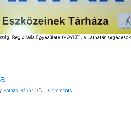
ági Regionális Egyesülete (VGYKE), a Láthatár segédeszk
ba
y
Balázs Gábor
|
0 Comments