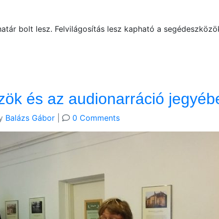
ár bolt lesz. Felvilágosítás lesz kapható a segédeszközökr
ök és az audionarráció jegyéb
y
Balázs Gábor
|
0 Comments