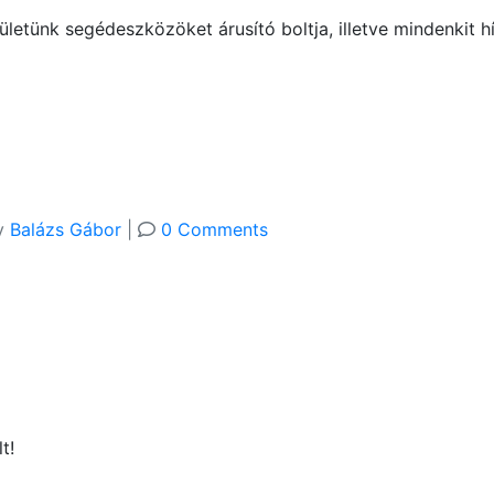
letünk segédeszközöket árusító boltja, illetve mindenkit 
y
Balázs Gábor
|
0 Comments
t!