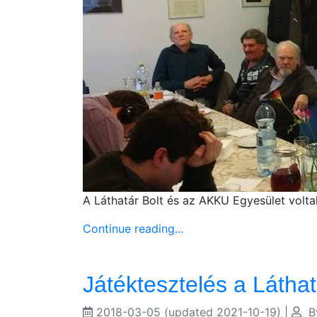
A Láthatár Bolt és az AKKU Egyesület volt
Continue reading...
Játéktesztelés a Látha
2018-03-05
(updated 2021-10-19)
|
B