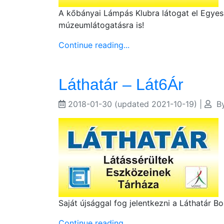
A kőbányai Lámpás Klubra látogat el Egyesü
múzeumlátogatásra is!
Continue reading...
Láthatár – Lát6Ár
2018-01-30
(updated 2021-10-19)
|
B
Saját újsággal fog jelentkezni a Láthatár Bol
Continue reading...