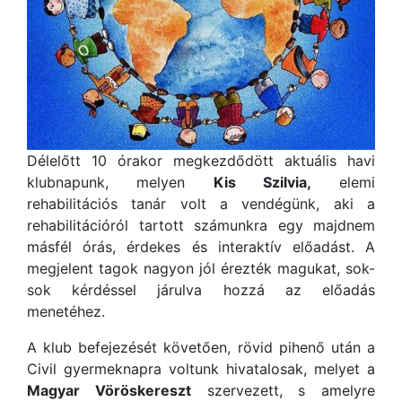
Délelőtt 10 órakor megkezdődött aktuális havi
klubnapunk, melyen
Kis Szilvia,
elemi
rehabilitációs tanár volt a vendégünk, aki a
rehabilitációról tartott számunkra egy majdnem
másfél órás, érdekes és interaktív előadást. A
megjelent tagok nagyon jól érezték magukat, sok-
sok kérdéssel járulva hozzá az előadás
menetéhez.
A klub befejezését követően, rövid pihenő után a
Civil gyermeknapra voltunk hivatalosak, melyet a
Magyar Vöröskereszt
szervezett, s amelyre