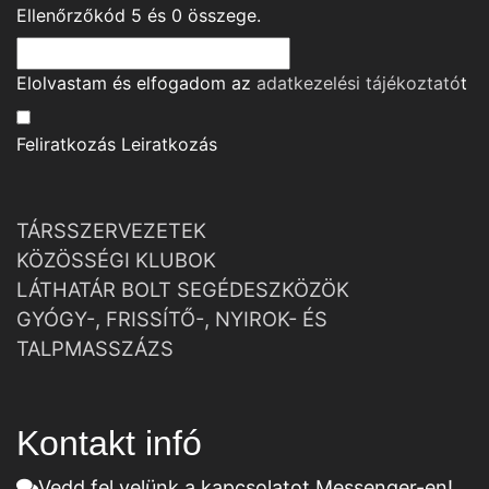
Ellenőrzőkód
5
és
0
összege.
Elolvastam és elfogadom az
adatkezelési tájékoztató
t
Feliratkozás
Leiratkozás
TÁRSSZERVEZETEK
KÖZÖSSÉGI KLUBOK
LÁTHATÁR BOLT SEGÉDESZKÖZÖK
GYÓGY-, FRISSÍTŐ-, NYIROK- ÉS
TALPMASSZÁZS
Kontakt infó
Vedd fel velünk a kapcsolatot Messenger-en!