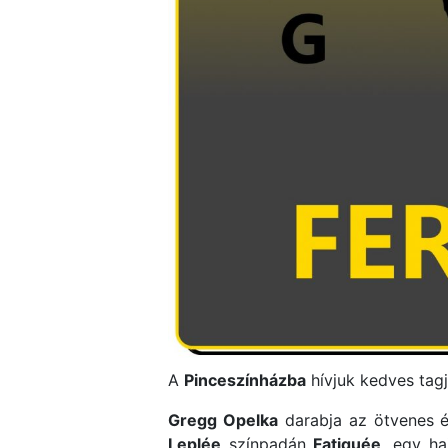
A
Pinceszínházba
hívjuk kedves tagj
Gregg Opelka
darabja az ötvenes 
Leplée
színpadán
Fatiguée
, egy ha