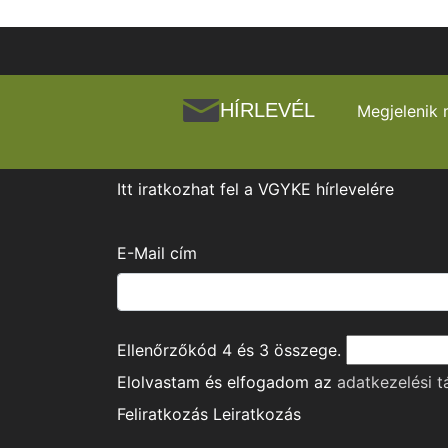
HÍRLEVÉL
Megjelenik 
Itt iratkozhat fel a VGYKE hírlevelére
E-Mail cím
Ellenőrzőkód
4
és
3
összege.
Elolvastam és elfogadom az
adatkezelési t
Feliratkozás
Leiratkozás