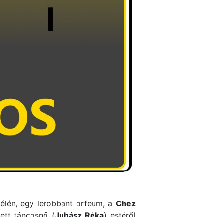
élén, egy lerobbant orfeum, a
Chez
lett táncosnő (
Juhász Réka
) estéről