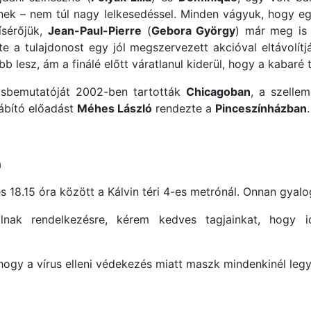
nek – nem túl nagy lelkesedéssel. Minden vágyuk, hogy eg
ísérőjük,
Jean-Paul-Pierre
(
Gebora György
) már meg is
ste a tulajdonost egy jól megszervezett akcióval eltávolít
 lesz, ám a finálé előtt váratlanul kiderül, hogy a kabaré 
ősbemutatóját 2002-ben tartották
Chicagoban
, a szelle
ábító előadást
Méhes László
rendezte a
Pinceszínházban
.
a
s 18.15 óra között a Kálvin téri 4-es metrónál. Onnan gyalo
lnak rendelkezésre, kérem kedves tagjainkat, hogy 
hogy a vírus elleni védekezés miatt maszk mindenkinél legy