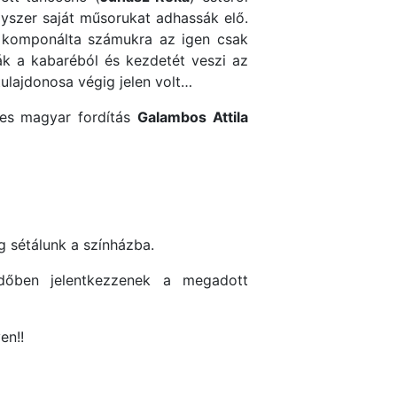
yszer saját műsorukat adhassák elő.
 komponálta számukra az igen csak
ják a kabaréból és kezdetét veszi az
tulajdonosa végig jelen volt…
mes magyar fordítás
Galambos Attila
g sétálunk a színházba.
időben jelentkezzenek a megadott
en!!