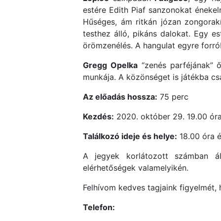
estére Edith Piaf sanzonokat énekel
Hűséges, ám ritkán józan zongorak
testhez álló, pikáns dalokat. Egy e
örömzenélés. A hangulat egyre forróbb
Gregg Opelka
“zenés parféjának” 
munkája. A közönséget is játékba cs
Az előadás hossza:
75 perc
Kezdés:
2020. október 29. 19.00 ór
Találkozó ideje és helye:
18.00 óra é
A jegyek korlátozott számban ál
elérhetőségek valamelyikén.
Felhívom kedves tagjaink figyelmét, 
Telefon: