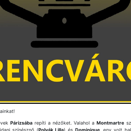
ainkat!
évek
Párizsába
repíti a nézőket. Valahol a
Montmartre
sz
jdani színésznő (
Polyák Lilla
) és
Dominique
, egy volt ba