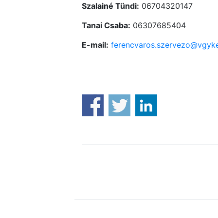
Szalainé Tündi:
06704320147
Tanai Csaba:
06307685404
E-mail:
ferencvaros.szervezo@vgyk