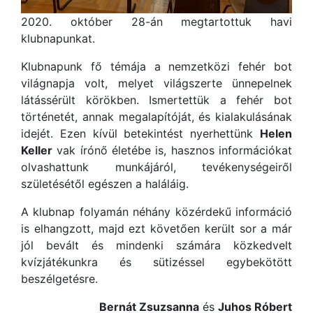
2020. október 28-án megtartottuk havi
klubnapunkat.
Klubnapunk fő témája a nemzetközi fehér bot
világnapja volt, melyet világszerte ünnepelnek
látássérült körökben. Ismertettük a fehér bot
történetét, annak megalapítóját, és kialakulásának
idejét. Ezen kívül betekintést nyerhettünk
Helen
Keller
vak írónő életébe is, hasznos információkat
olvashattunk munkájáról, tevékenységeiről
születésétől egészen a haláláig.
A klubnap folyamán néhány közérdekű információ
is elhangzott, majd ezt követően került sor a már
jól bevált és mindenki számára közkedvelt
kvízjátékunkra és sütizéssel egybekötött
beszélgetésre.
Bernát Zsuzsanna
és
Juhos Róbert