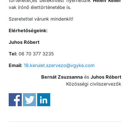
történetét,és betekintést nyerhetünk
Helen Keller
vak írónő élettörténetébe is.
Szeretettel várunk mindenkit!
Elérhetőségeink:
Juhos Róbert
Tel:
06 70 377 3235
Email:
18.kerulet.szervezo@vgyke.com
Bernát Zsuzsanna
és
Juhos Róbert
Közösségi civilszervezők