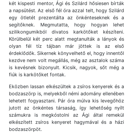
két kispesti mentor, Ági és Szilárd hősiesen bírták
a napsütést. Az első fél óra azzal telt, hogy Szilárd
egy ötletét prezentálta az önkénteseknek és a
segítőknek. Megmutatta, hogy hogyan lehet
szilikongumikból divatos karkötőket készíteni.
Körülbelül két perc alatt megtanulták a lányok és
olyan fél tíz tájban már jöttek is az első
érdeklődők. Sikernek könyvelhető el, hogy innentől
kezdve nem volt megállás, még az asztalok száma
is kevésnek bizonyult. Kicsik, nagyok, sőt még a
fiúk is karkötőket fontak.
Eközben lassan elkészültek a zsíros kenyerek és a
bodzaszörp is, melyekből némi adomány ellenében
lehetett fogyasztani. Pár óra múlva kis levegőhöz
jutott az önkéntes társaság, így lehetőség nyílt
számukra is megkóstolni az Ági által remekül
elkészített zsíros kenyeret hagymával és a házi
bodzaszörpöt.