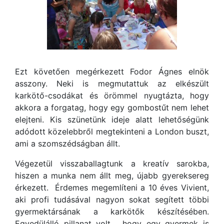
Ezt követően megérkezett Fodor Ágnes elnök
asszony. Neki is megmutattuk az elkészült
karkötő-csodákat és örömmel nyugtázta, hogy
akkora a forgatag, hogy egy gombostűt nem lehet
elejteni. Kis szünetünk ideje alatt lehetőségünk
adódott közelebbről megtekinteni a London buszt,
ami a szomszédságban állt.
Végezetül visszaballagtunk a kreatív sarokba,
hiszen a munka nem állt meg, újabb gyereksereg
érkezett. Érdemes megemlíteni a 10 éves Vivient,
aki profi tudásával nagyon sokat segített többi
gyermektársának a karkötők készítésében.
Egyedülálló pillanat volt, hogy egy gyermek is