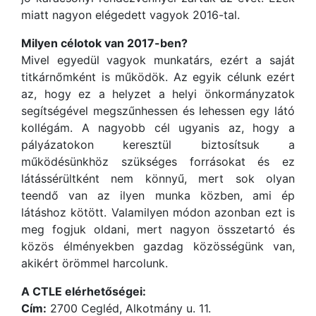
miatt nagyon elégedett vagyok 2016-tal.
Milyen célotok van 2017-ben?
Mivel egyedül vagyok munkatárs, ezért a saját
titkárnőmként is működök. Az egyik célunk ezért
az, hogy ez a helyzet a helyi önkormányzatok
segítségével megszűnhessen és lehessen egy látó
kollégám. A nagyobb cél ugyanis az, hogy a
pályázatokon keresztül biztosítsuk a
működésünkhöz szükséges forrásokat és ez
látássérültként nem könnyű, mert sok olyan
teendő van az ilyen munka közben, ami ép
látáshoz kötött. Valamilyen módon azonban ezt is
meg fogjuk oldani, mert nagyon összetartó és
közös élményekben gazdag közösségünk van,
akikért örömmel harcolunk.
A CTLE elérhetőségei:
Cím:
2700 Cegléd, Alkotmány u. 11.