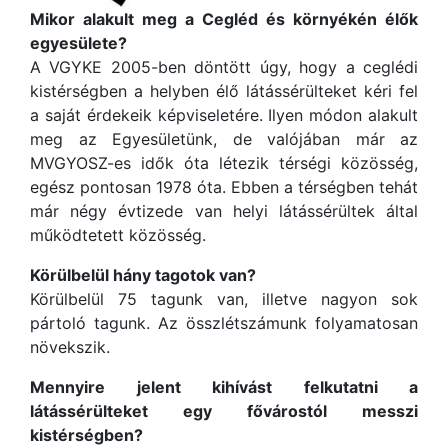
Mikor alakult meg a Cegléd és környékén élők
egyesülete?
A VGYKE 2005-ben döntött úgy, hogy a ceglédi
kistérségben a helyben élő látássérülteket kéri fel
a saját érdekeik képviseletére. Ilyen módon alakult
meg az Egyesületünk, de valójában már az
MVGYOSZ-es idők óta létezik térségi közösség,
egész pontosan 1978 óta. Ebben a térségben tehát
már négy évtizede van helyi látássérültek által
működtetett közösség.
Körülbelül hány tagotok van?
Körülbelül 75 tagunk van, illetve nagyon sok
pártoló tagunk. Az összlétszámunk folyamatosan
növekszik.
Mennyire jelent kihívást felkutatni a
látássérülteket egy fővárostól messzi
kistérségben?