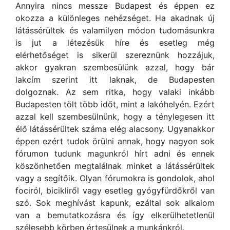
Annyira nincs messze Budapest és éppen ez
okozza a különleges nehézséget. Ha akadnak új
látássérültek és valamilyen módon tudomásunkra
is jut a létezésük híre és esetleg még
elérhetőséget is sikerül szereznünk hozzájuk,
akkor gyakran szembesülünk azzal, hogy bár
lakcím szerint itt laknak, de Budapesten
dolgoznak. Az sem ritka, hogy valaki inkább
Budapesten tölt több időt, mint a lakóhelyén. Ezért
azzal kell szembesülnünk, hogy a ténylegesen itt
élő látássérültek száma elég alacsony. Ugyanakkor
éppen ezért tudok örülni annak, hogy nagyon sok
fórumon tudunk magunkról hírt adni és ennek
köszönhetően megtalálnak minket a látássérültek
vagy a segítőik. Olyan fórumokra is gondolok, ahol
fociról, bicikliről vagy esetleg gyógyfürdőkről van
szó. Sok meghívást kapunk, ezáltal sok alkalom
van a bemutatkozásra és így elkerülhetetlenül
szélesebb körben értesülnek a munkánkról.