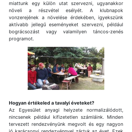
miattunk egy külön utat szervezni, ugyanakkor
növeli a részvétel esélyét. A klubnapok
vonzerejének a növelése érdekében, igyekszünk
aktívabb jellegű eseményeket szervezni, például
bográcsozást vagy valamilyen táncos-zenés
programot.
Hogyan értékeled a tavalyi éveteket?
Az Egyesület anyagi helyzete normalizálódott,
nincsenek például kifizetetlen számláink. Minden
tervezett rendezvényünk megvolt és egy nagyon
jó karácsonyi rendezvénnyel zártuk az évet. Ezek