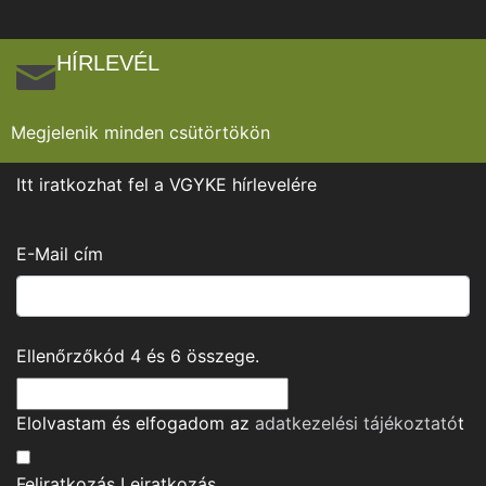
HÍRLEVÉL
Megjelenik minden csütörtökön
Itt iratkozhat fel a VGYKE hírlevelére
E-Mail cím
Ellenőrzőkód
4
és
6
összege.
Elolvastam és elfogadom az
adatkezelési tájékoztató
t
Feliratkozás
Leiratkozás