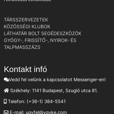
TÁRSSZERVEZETEK
KÖZÖSSÉGI KLUBOK
LÁTHATÁR BOLT SEGÉDESZKÖZÖK
GYÓGY-, FRISSÍTŐ-, NYIROK- ÉS
TALPMASSZÁZS
Kontakt infó
Vedd fel velünk a kapcsolatot Messenger-en!
Székhely:
1141 Budapest, Szugló utca 81.
Telefon:
(+36-1) 384-5541
E-mail:
ugyfel@vgyke.com