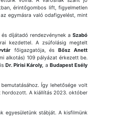
ettünk volna. A városnak szánt jó
ban, érintőgombos lift, figyelmetlen
 az egymásra való odafigyelést, mint
ó és díjátadó rendezvénynek a
Szabó
ai kezdettel. A zsúfolásig megtelt
vtár
főigazgatója, és
Bősz Anett
mi alkotás) 109 pályázat érkezett be.
 is
Dr. Pirisi Károly,
a
Budapest Esély
 bemutatásához. Így lehetősége volt
hordozott. A kiállítás 2023. október
k egyesületünk stábját. A kisfilmünk