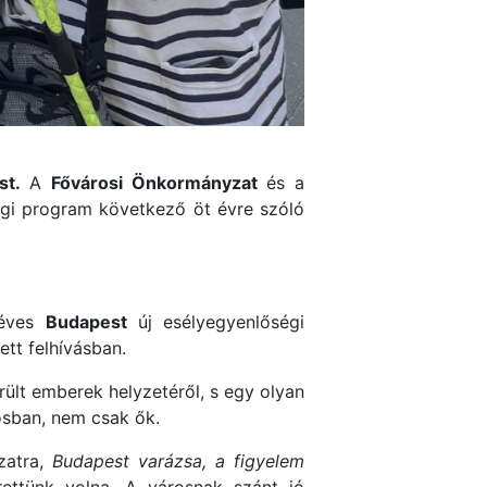
st.
A
Fővárosi Önkormányzat
és a
gi program következő öt évre szóló
 éves
Budapest
új esélyegyenlőségi
tt felhívásban.
ült emberek helyzetéről, s egy olyan
osban, nem csak ők.
zatra,
Budapest varázsa, a figyelem