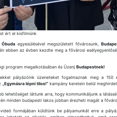
st ért el kisfilmünk
s
Óbuda
egyesülésével megszületett fővárosunk,
Budape
én ebben az évben kezdte meg a fővárosi esélyegyenlősé
őségi program megalkotásában és Üzenj
Budapestnek!
yekkel pályázóink üzeneteket fogalmaznak meg a 150
az
„Egymásra lépni tilos!”
kampány keretein belül meghirdete
b lehetőséget láttunk arra, hogy kommunikáljunk a látássér
tén minden budapesti lakos jobban érezheti magát a fővár
 videó formájában küldtünk be pályamunkát erre a pályá