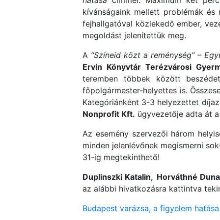
hatása
címmel. Maximum két perces
kívánságaink mellett problémák és m
fejhallgatóval közlekedő ember, vez
megoldást jelenítettük meg.
A
“Színeid közt a reménység” – Egy
Ervin Könyvtár Terézvárosi Gyer
teremben többek között beszéd
főpolgármester-helyettes is. Összese
Kategóriánként 3-3 helyezettet díja
Nonprofit Kft.
ügyvezetője adta át a 
Az esemény szervezői három helyisé
minden jelenlévőnek megismerni sok-
31-ig megtekinthető!
Duplinszki Katalin,
Horváthné Duna
az alábbi hivatkozásra kattintva tek
Budapest varázsa, a figyelem hatása