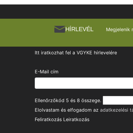
HÍRLEVÉL
Megjelenik 
Itt iratkozhat fel a VGYKE hírlevelére
E-Mail cím
Ellenőrzőkód
5
és
8
összege.
Elolvastam és elfogadom az
adatkezelési t
Feliratkozás
Leiratkozás