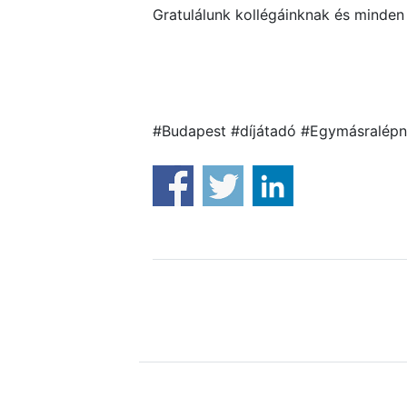
Gratulálunk kollégáinknak és minden
#Budapest #díjátadó #Egymásralépnit