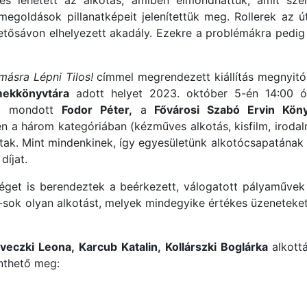
 lehetett az alkotás, amiben elmondhattuk, amit szer
egoldások pillanatképeit jelenítettük meg. Rollerek az út
etősávon elhelyezett akadály. Ezekre a problémákra pedig
másra Lépni Tilos!
címmel megrendezett kiállítás megnyit
mekkönyvtára
adott helyet 2023. október 5-én 14:00 ór
et mondott
Fodor Péter,
a
Fővárosi Szabó Ervin Köny
n a három kategóriában (kézműves alkotás, kisfilm, irodal
ztak. Mint mindenkinek, így egyesületünk alkotócsapatának
díjat.
get is berendeztek a beérkezett, válogatott pályaművek
sok olyan alkotást, melyek mindegyike értékes üzeneteket 
veczki Leona,
Karcub Katalin,
Kollárszki Boglárka
alkottá
inthető meg: