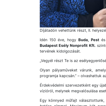
Díjátadón vehettünk részt, II. helyezé
Idén 150 éve, hogy
Buda,
Pest
é
Budapest Esély Nonprofit Kft.
szint
tervének kidolgozását.
„Vegyél részt Te is az esélyegyenl
Olyan pályaműveket várunk, amel
programja kapcsán.” – olvashattuk 
Érdekvédelmi szervezetként egy újab
vízióról, melynek megvalósulása ese
Egy könnyed műfajt választottunk,