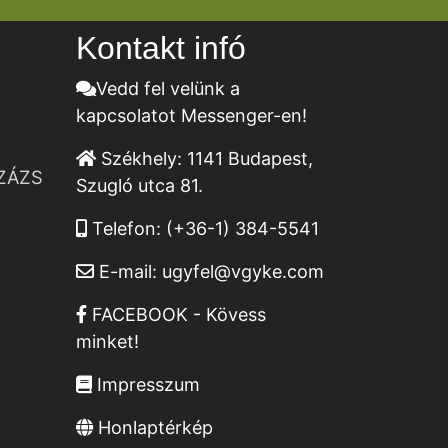
Kontakt infó
Vedd fel velünk a
kapcsolatot Messenger-en!
Székhely:
1141 Budapest,
ZÁZS
Szugló utca 81.
Telefon:
(+36-1) 384-5541
E-mail:
ugyfel@vgyke.com
FACEBOOK - Kövess
minket!
Impresszum
Honlaptérkép