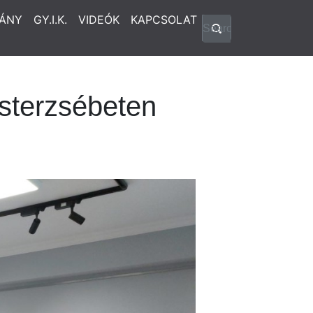
ÁNY
GY.I.K.
VIDEÓK
KAPCSOLAT
sterzsébeten