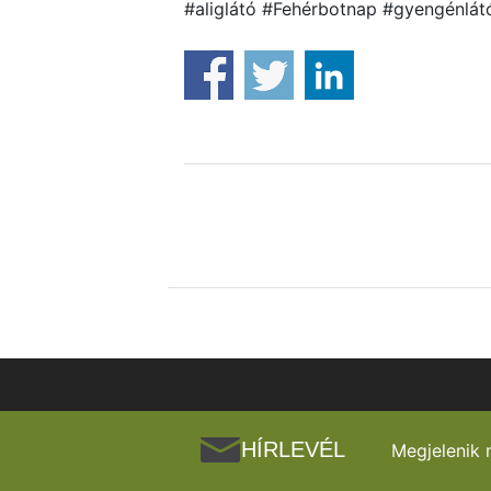
#aliglátó #Fehérbotnap #gyengénlá
HÍRLEVÉL
Megjelenik 