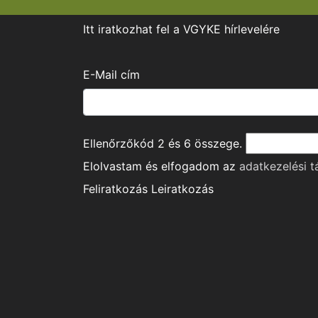
Itt iratkozhat fel a VGYKE hírlevelére
E-Mail cím
Ellenőrzőkód
2
és
6
összege.
Elolvastam és elfogadom az
adatkezelési t
Feliratkozás
Leiratkozás