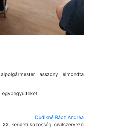
lpolgármester asszony elmondta
 egybegyűlteket.
Dudikné Rácz Andrea
XX. kerületi közösségi civilszervező