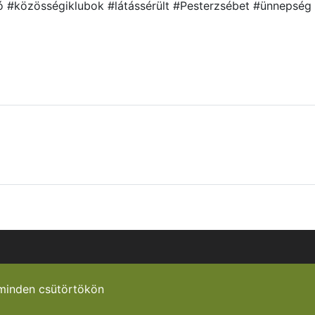
tó #közösségiklubok #látássérült #Pesterzsébet #ünnepsé
minden csütörtökön