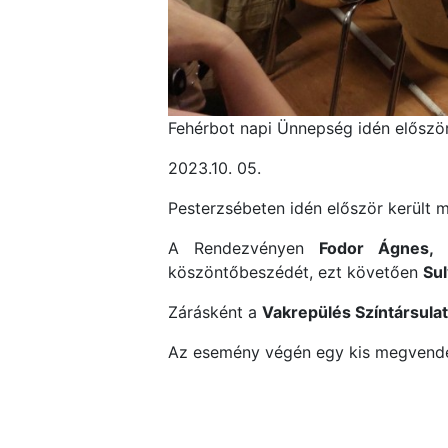
Fehérbot napi Ünnepség idén előszö
2023.10. 05.
Pesterzsébeten idén először került
A Rendezvényen
Fodor Ágnes,
E
köszöntőbeszédét, ezt követően
Sul
Zárásként a
Vakrepülés Színtársulat
Az esemény végén egy kis megvendé