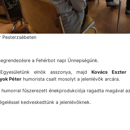
r Pesterzsébeten
 megrendezésre a Fehérbot napi Ünnepségünk.
gyesületünk elnök asszonya, majd
Kovács Eszter
a
yok Péter
humorista csalt mosolyt a jelenlévők arcára.
humorral fűszerezett énekprodukciója ragadta magával az
geléssel kedveskedtünk a jelenlévőknek.