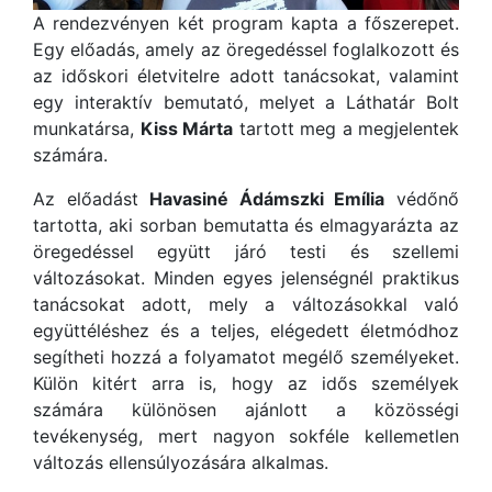
A rendezvényen két program kapta a főszerepet.
Egy előadás, amely az öregedéssel foglalkozott és
az időskori életvitelre adott tanácsokat, valamint
egy interaktív bemutató, melyet a Láthatár Bolt
munkatársa,
Kiss Márta
tartott meg a megjelentek
számára.
Az előadást
Havasiné Ádámszki Emília
védőnő
tartotta, aki sorban bemutatta és elmagyarázta az
öregedéssel együtt járó testi és szellemi
változásokat. Minden egyes jelenségnél praktikus
tanácsokat adott, mely a változásokkal való
együttéléshez és a teljes, elégedett életmódhoz
segítheti hozzá a folyamatot megélő személyeket.
Külön kitért arra is, hogy az idős személyek
számára különösen ajánlott a közösségi
tevékenység, mert nagyon sokféle kellemetlen
változás ellensúlyozására alkalmas.