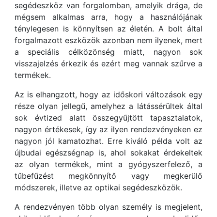
segédeszköz van forgalomban, amelyik drága, de
mégsem alkalmas arra, hogy a használójának
ténylegesen is könnyítsen az életén. A bolt által
forgalmazott eszközök azonban nem ilyenek, mert
a speciális célközönség miatt, nagyon sok
visszajelzés érkezik és ezért meg vannak szűrve a
termékek.
Az is elhangzott, hogy az időskori változások egy
része olyan jellegű, amelyhez a látássérültek által
sok évtized alatt összegyűjtött tapasztalatok,
nagyon értékesek, így az ilyen rendezvényeken ez
nagyon jól kamatozhat. Erre kiváló példa volt az
újbudai egészségnap is, ahol sokakat érdekeltek
az olyan termékek, mint a gyógyszerfelező, a
tűbefűzést megkönnyítő vagy megkerülő
módszerek, illetve az optikai segédeszközök.
A rendezvényen több olyan személy is megjelent,