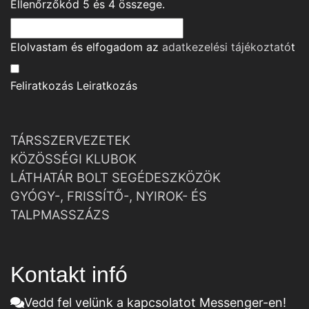
Ellenőrzőkód
5
és
4
összege.
Elolvastam és elfogadom az
adatkezelési tájékoztató
t
Feliratkozás
Leiratkozás
TÁRSSZERVEZETEK
KÖZÖSSÉGI KLUBOK
LÁTHATÁR BOLT SEGÉDESZKÖZÖK
GYÓGY-, FRISSÍTŐ-, NYIROK- ÉS
TALPMASSZÁZS
Kontakt infó
Vedd fel velünk a kapcsolatot Messenger-en!