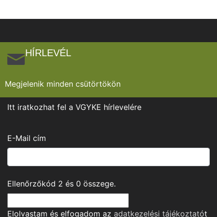
HÍRLEVÉL
Megjelenik minden csütörtökön
Itt iratkozhat fel a VGYKE hírlevelére
E-Mail cím
Ellenőrzőkód
2
és
0
összege.
Elolvastam és elfogadom az
adatkezelési tájékoztató
t