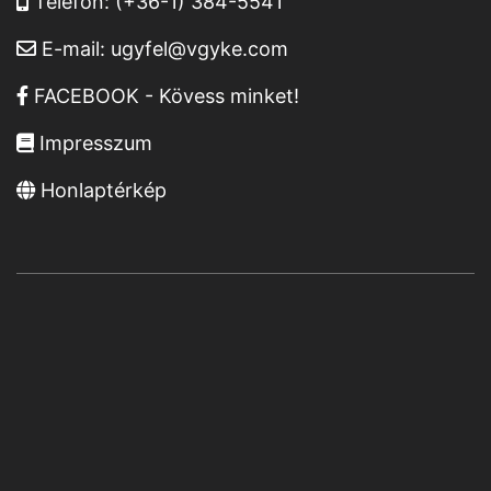
Telefon:
(+36-1) 384-5541
E-mail:
ugyfel@vgyke.com
FACEBOOK - Kövess minket!
Impresszum
Honlaptérkép