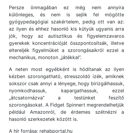
Persze önmagában ez még nem annyira
különleges, és nem is sejlik fel mögötte
gyógypedagógiai szakértelem, pedig ott van az:
az ilyen és ehhez hasonló kis kütyük ugyanis arra
jók, hogy az autisztikus és figyelemzavaros
gyerekek koncentrációját összpontosítsák, illetve
eltereljék figyelmüket a szorongásaikról ezzel a
mechanikus, monoton „játékkal”.
A neten most egyébként is hódítanak az ilyen
kézben szorongatható, stresszoldó izék, amiknek
sokszor csak annyi a lényege, hogy birizgálhassuk,
nyomkodhassuk, kapargathassuk, ezzel
„átcsatornázva” a testünket feszítő
szorongásokat. A Fidget Spinnert megrendelhetjük
például Amazonról, de érdemes szétnézni a
hasonló szerkezetek között is.
A hír forrása: rehabportal.hu