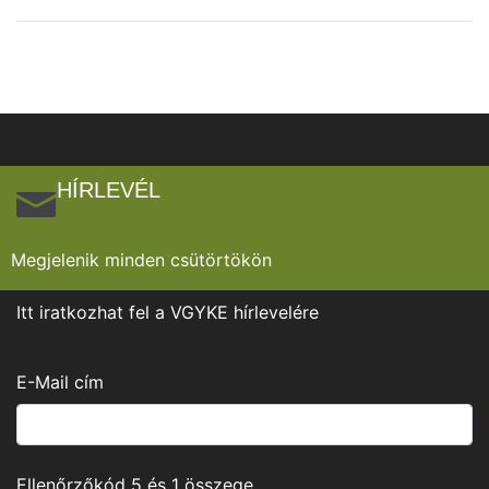
HÍRLEVÉL
Megjelenik minden csütörtökön
Itt iratkozhat fel a VGYKE hírlevelére
E-Mail cím
Ellenőrzőkód
5
és
1
összege.