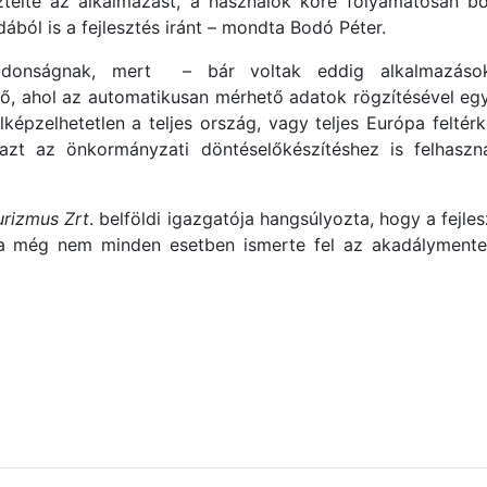
ztelte az alkalmazást, a használók köre folyamatosan bő
ából is a fejlesztés iránt – mondta Bodó Péter.
gújdonságnak, mert – bár voltak eddig alkalmazás
ő, ahol az automatikusan mérhető adatok rögzítésével együ
pzelhetetlen a teljes ország, vagy teljes Európa feltérk
, azt az önkormányzati döntéselőkészítéshez is felhaszn
rizmus Zrt
. belföldi igazgatója hangsúlyozta, hogy a fejl
ma még nem minden esetben ismerte fel az akadálymentes