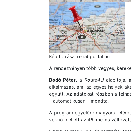
Kép forrása: rehabportal.hu
A rendezvényen több vegyes, kerekes
Bodó Péter
, a
Route4U
alapítója, 
alkalmazás, ami az egyes helyek aka
együtt. Az adatokat részben a felhas
– automatikusan – mondta.
A program egyelőre magyarul elérhet
verzió mellett az iPhone-os változata