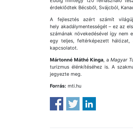
Eddig mintegy 120 felhasználó tes
érdeklődtek Bécsből, Svájcból, Kanad
A fejlesztés azért számít vilá
hely akadálymentességét – ez az els
számának növekedésével így nem elké
egy teljes, feltérképezett hálózat
kapcsolatot.
Mártonné Máthé Kinga
, a
Magyar Tu
turizmus élénkítéséhez is. A szak
jegyezte meg.
Forrás:
mti.hu