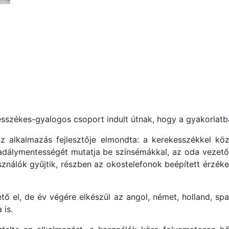
székes-gyalogos csoport indult útnak, hogy a gyakorlatban
az alkalmazás fejlesztője elmondta: a kerekesszékkel k
dálymentességét mutatja be színsémákkal, az oda vezető u
ználók gyűjtik, részben az okostelefonok beépített érzéke
ő el, de év végére elkészül az angol, német, holland, spa
 is.