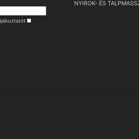
NYIROK- ÉS TALPMASS
ájékoztató
t