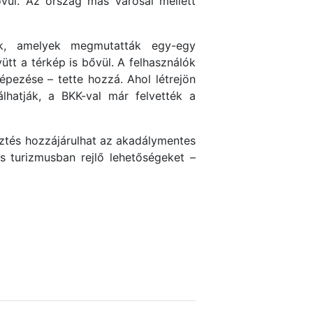
vül. Az ország más városai mellett
ok, amelyek megmutatták egy-egy
tt a térkép is bővül. A felhasználók
épezése – tette hozzá. Ahol létrejön
álhatják, a BKK-val már felvették a
esztés hozzájárulhat az akadálymentes
 turizmusban rejlő lehetőségeket –