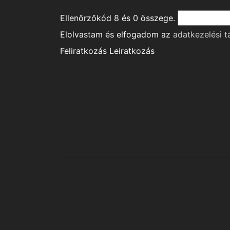
Ellenőrzőkód
8
és
0
összege.
Elolvastam és elfogadom az
adatkezelési t
Feliratkozás
Leiratkozás