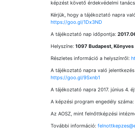
képzést követő érdekvédelmi tanács
Kérjük, hogy a tájékoztató napra való
https://goo.gl/1Dx3ND
A tájékoztató nap időpontja:
2017.06
Helyszíne:
1097 Budapest, Könyves K
Részletes információ a helyszínről:
h
A tájékoztató napra való jelentkezés 
https://goo.gl/9Sxnb1
A tájékoztató napra 2017. június 4. éjf
A képzési program engedély száma
Az AOSZ, mint felnőttképzési intézm
További információ:
felnottkepzes@