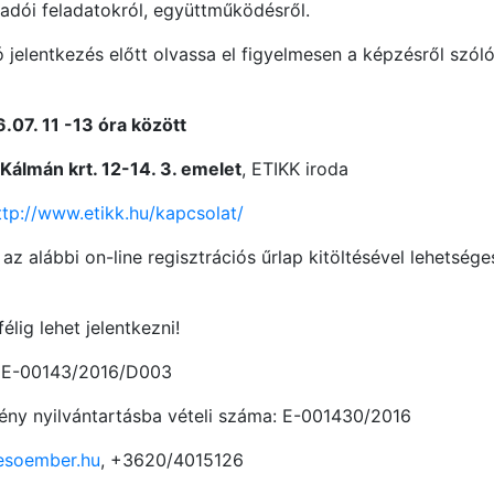
adói feladatokról, együttműködésről.
 jelentkezés előtt olvassa el figyelmesen a képzésről szóló 
.07. 11 -13 óra között
álmán krt. 12-14. 3. emelet
, ETIKK iroda
ttp://www.etikk.hu/kapcsolat/
az alábbi on-line regisztrációs űrlap kitöltésével lehetsége
élig lehet jelentkezni!
: E-00143/2016/D003
ény nyilvántartásba vételi száma: E-001430/2016
esoember.hu
, +3620/4015126