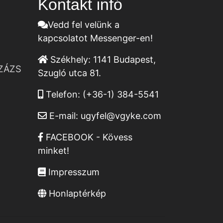
Kontakt infó
Vedd fel velünk a
kapcsolatot Messenger-en!
Székhely:
1141 Budapest,
ZÁZS
Szugló utca 81.
Telefon:
(+36-1) 384-5541
E-mail:
ugyfel@vgyke.com
FACEBOOK - Kövess
minket!
Impresszum
Honlaptérkép