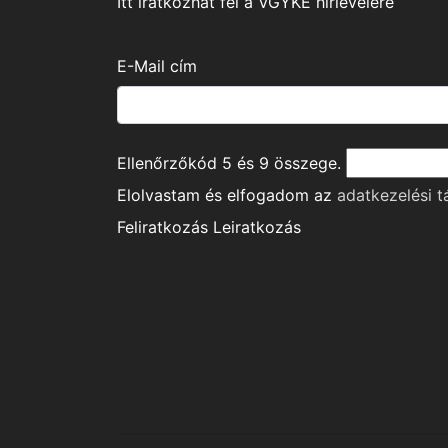
Itt iratkozhat fel a VGYKE hírlevelére
E-Mail cím
Ellenőrzőkód
5
és
9
összege.
Elolvastam és elfogadom az
adatkezelési t
Feliratkozás
Leiratkozás