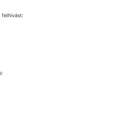
felhívást:
s: