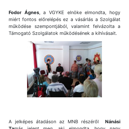
Fodor Ágnes
, a VGYKE elnöke elmondta, hogy
miért fontos előrelépés ez a vásárlás a Szolgálat
működése szempontjából, valamint felvázolta a
Támogató Szolgálatok működésének a kihívásait.
A jelképes átadáson az MNB részéről
Nánási
Ta
más jelent meg, aki elmondta, hogy nagy