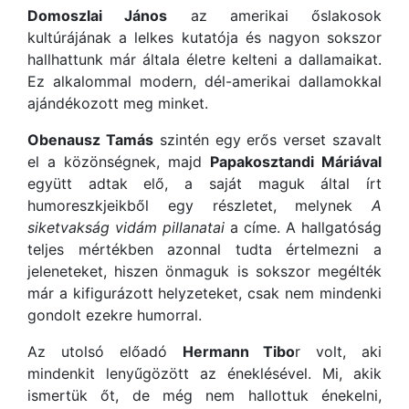
Domoszlai János
az amerikai őslakosok
kultúrájának a lelkes kutatója és nagyon sokszor
hallhattunk már általa életre kelteni a dallamaikat.
Ez alkalommal modern, dél-amerikai dallamokkal
ajándékozott meg minket.
Obenausz Tamás
szintén egy erős verset szavalt
el a közönségnek, majd
Papakosztandi Máriával
együtt adtak elő, a saját maguk által írt
humoreszkjeikből egy részletet, melynek
A
siketvakság vidám pillanatai
a címe. A hallgatóság
teljes mértékben azonnal tudta értelmezni a
jeleneteket, hiszen önmaguk is sokszor megélték
már a kifigurázott helyzeteket, csak nem mindenki
gondolt ezekre humorral.
Az utolsó előadó
Hermann Tibo
r volt, aki
mindenkit lenyűgözött az éneklésével. Mi, akik
ismertük őt, de még nem hallottuk énekelni,