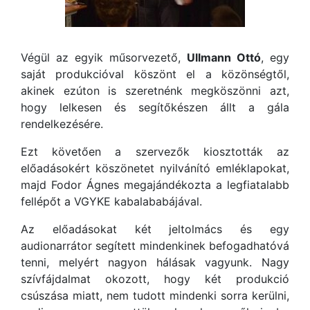
Végül az egyik műsorvezető,
Ullmann Ottó
, egy
saját produkcióval köszönt el a közönségtől,
akinek ezúton is szeretnénk megköszönni azt,
hogy lelkesen és segítőkészen állt a gála
rendelkezésére.
Ezt követően a szervezők kiosztották az
előadásokért köszönetet nyilvánító emléklapokat,
majd Fodor Ágnes megajándékozta a legfiatalabb
fellépőt a VGYKE kabalababájával.
Az előadásokat két jeltolmács és egy
audionarrátor segített mindenkinek befogadhatóvá
tenni, melyért nagyon hálásak vagyunk. Nagy
szívfájdalmat okozott, hogy két produkció
csúszása miatt, nem tudott mindenki sorra kerülni,