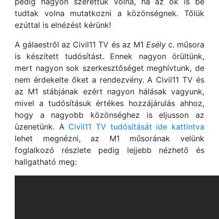
pedig nagyon szerettük volna, ha az ők is be
tudtak volna mutatkozni a közönségnek. Tőlük
ezúttal is elnézést kérünk!
A gálaestről az Civil11 TV és az M1
Esély
c. műsora
is készített tudósítást. Ennek nagyon örültünk,
mert nagyon sok szerkesztőséget meghívtunk, de
nem érdekelte őket a rendezvény. A Civil11 TV és
az M1 stábjának ezért nagyon hálásak vagyunk,
mivel a tudósításuk értékes hozzájárulás ahhoz,
hogy a nagyobb közönséghez is eljusson az
üzenetünk. A
Civil11 TV tudósítását ide kattintva
lehet megnézni, az M1 műsorának velünk
foglalkozó részlete pedig lejjebb nézhető és
hallgatható meg: