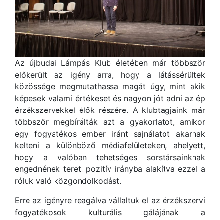
Az újbudai Lámpás Klub életében már többször
előkerült az igény arra, hogy a látássérültek
közössége megmutathassa magát úgy, mint akik
képesek valami értékeset és nagyon jót adni az ép
érzékszervekkel élők részére. A klubtagjaink már
többször megbírálták azt a gyakorlatot, amikor
egy fogyatékos ember iránt sajnálatot akarnak
kelteni a különböző médiafelületeken, ahelyett,
hogy a valóban tehetséges sorstársainknak
engednének teret, pozitív irányba alakítva ezzel a
róluk való közgondolkodást.
Erre az igényre reagálva vállaltuk el az érzékszervi
fogyatékosok kulturális gálájának a