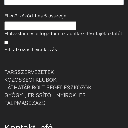
Ellenőrzőkód
1
és
5
összege.
Elolvastam és elfogadom az
adatkezelési tájékoztató
t
Feliratkozás
Leiratkozás
TÁRSSZERVEZETEK
KÖZÖSSÉGI KLUBOK
LÁTHATÁR BOLT SEGÉDESZKÖZÖK
GYÓGY-, FRISSÍTŐ-, NYIROK- ÉS
TALPMASSZÁZS
Kontakt infó