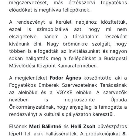
megszervezését, más érzékszervi fogyatékos
előadókat is meghívva fellépőknek.
A rendezvényt a kerület napjához időzítettük,
ezzel is szimbolizálva azt, hogy mi nem
elszigetelve, hanem a társadalom részeként
kívánunk élni. Nagy örömünkre szolgált, hogy
többen is elfogadták az invitálásunkat és nagyon
sokan hallgatták meg a fellépőinket a Budapesti
Művelődési Központ Kamaratermében.
A megjelenteket
Fodor Ágnes
köszöntötte, aki a
Fogyatékos Emberek Szervezeteinek Tanácsának
az alelnöke és a VGYKE elnöke. A szervezők
nevében is megköszönte Újbuda
Önkormányzatának, hogy anyagilag is támogatta a
rendezvényt a kulturális pályázaton keresztül.
Elsőnek
Meti Bálintné
és
Helli Zsolt
bűvészpáros
lépett fel, akik hallássérültek. A produkciójukat
S.