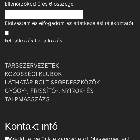
Ellenőrzőkód
0
és
6
összege.
Elolvastam és elfogadom az
adatkezelési tájékoztató
t
Feliratkozás
Leiratkozás
TÁRSSZERVEZETEK
KÖZÖSSÉGI KLUBOK
LÁTHATÁR BOLT SEGÉDESZKÖZÖK
GYÓGY-, FRISSÍTŐ-, NYIROK- ÉS
TALPMASSZÁZS
Kontakt infó
Vedd fel velünk a kapcsolatot Messenger-en!